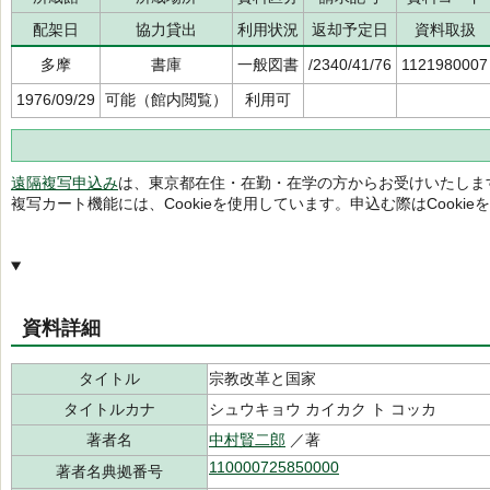
配架日
協力貸出
利用状況
返却予定日
資料取扱
多摩
書庫
一般図書
/2340/41/76
1121980007
1976/09/29
可能（館内閲覧）
利用可
遠隔複写申込み
は、東京都在住・在勤・在学の方からお受けいたしま
複写カート機能には、Cookieを使用しています。申込む際はCooki
資料詳細
タイトル
宗教改革と国家
タイトルカナ
シュウキョウ カイカク ト コッカ
著者名
中村賢二郎
／著
110000725850000
著者名典拠番号