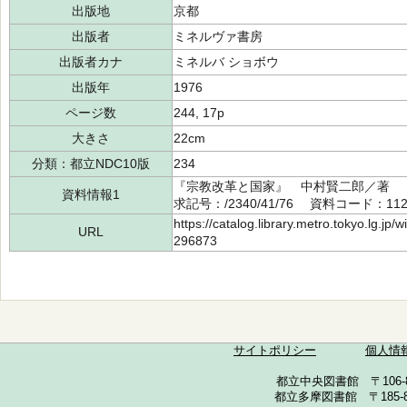
出版地
京都
出版者
ミネルヴァ書房
出版者カナ
ミネルバ ショボウ
出版年
1976
ページ数
244, 17p
大きさ
22cm
分類：都立NDC10版
234
『宗教改革と国家』 中村賢二郎／著 
資料情報1
求記号：/2340/41/76 資料コード：112
https://catalog.library.metro.tokyo.lg.jp
URL
296873
サイトポリシー
個人情
都立中央図書館 〒106-857
都立多摩図書館 〒185-852