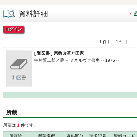
資料詳細
ログイン
1 件中、 1 件目
[ 和図書 ] 宗教改革と国家
中村賢二郎／著 -- ミネルヴァ書房 -- 1976 --
所蔵
所蔵は
1
件です。
所蔵館
所蔵場所
資料区分
請求記号
資料コード