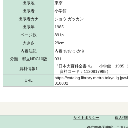
出版地
東京
出版者
小学館
出版者カナ
ショウ ガッカン
出版年
1985
ページ数
891p
大きさ
29cm
内容注記
内容:おおっ-かき
分類：都立NDC10版
031
『日本大百科全書 4』 小学館 1985（所
資料情報1
資料コード：1120917985）
https://catalog.library.metro.tokyo.lg.jp
URL
318802
サイトポリシー
個人情
都立中央図書館 〒106-857