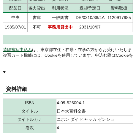
配架日
協力貸出
利用状況
返却予定日
資料取扱
中央
書庫
一般図書
DR/0310/38/4A
1120917985
1985/07/01
不可
事務用貸出中
2031/10/07
遠隔複写申込み
は、東京都在住・在勤・在学の方からお受けいたしま
複写カート機能には、Cookieを使用しています。申込む際はCooki
資料詳細
ISBN
4-09-526004-1
タイトル
日本大百科全書
タイトルカナ
ニホン ダイ ヒャッカ ゼンショ
巻次
4