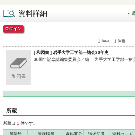
資料詳細
ログイン
1 件中、 1 件目
[ 和図書 ] 岩手大学工学部一祐会30年史
30周年記念誌編集委員会／編 -- 岩手大学工学部一祐会 -- 
所蔵
所蔵は
1
件です。
所蔵館
所蔵場所
資料区分
請求記号
資料コード