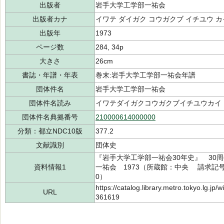
出版者
岩手大学工学部一祐会
出版者カナ
イワテ ダイガク コウガクブ イチユウ カ
出版年
1973
ページ数
284, 34p
大きさ
26cm
書誌・年譜・年表
巻末:岩手大学工学部一祐会年譜
団体件名
岩手大学工学部一祐会
団体件名読み
イワテダイガクコウガクブイチユウカイ
団体件名典拠番号
210000614000000
分類：都立NDC10版
377.2
文献識別
団体史
『岩手大学工学部一祐会30年史』 30
資料情報1
一祐会 1973（所蔵館：中央 請求記号：/3
0）
https://catalog.library.metro.tokyo.lg.jp
URL
361619