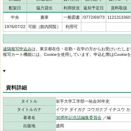
配架日
協力貸出
利用状況
返却予定日
資料取扱
中央
書庫
一般図書
/3772/69/73
1121313360
1976/07/22
可能（館内閲覧）
利用可
遠隔複写申込み
は、東京都在住・在勤・在学の方からお受けいたしま
複写カート機能には、Cookieを使用しています。申込む際はCooki
資料詳細
タイトル
岩手大学工学部一祐会30年史
タイトルカナ
イワテ ダイガク コウガクブ イチユウ カイ
著者名
30周年記念誌編集委員会
／編
出版地
盛岡