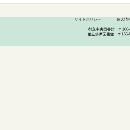
サイトポリシー
個人情
都立中央図書館 〒106-857
都立多摩図書館 〒185-852