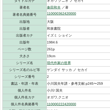
タイトルカナ
オガワ クニオ ノ セカイ
著者名
粂田和夫
／著
110000362420000
著者名典拠番号
出版地
大阪
出版者
和泉書院
出版者カナ
イズミ ショイン
出版年
1984.6
ページ数
261p
大きさ
19cm
シリーズ名
現代作家の世界
シリーズ名のルビ等
ゲンダイ サッカ ノ セカイ
シリーズ番号
2
書誌・年譜・年表
小川国夫年譜・参考文献:p245〜259
個人件名
小川/ 国夫
個人件名カナ
オガワ,クニオ
個人件名典拠番号
110000222420000