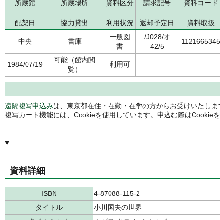
所蔵館
所蔵場所
資料区分
請求記号
資料コード
配架日
協力貸出
利用状況
返却予定日
資料取扱
一般図
/J028/オ
中央
書庫
1121665345
書
42/5
可能（館内閲
1984/07/19
利用可
覧）
遠隔複写申込み
は、東京都在住・在勤・在学の方からお受けいたしま
複写カート機能には、Cookieを使用しています。申込む際はCooki
資料詳細
ISBN
4-87088-115-2
タイトル
小川国夫の世界