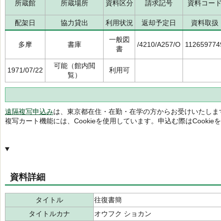
所蔵館
所蔵場所
資料区分
請求記号
資料コー
配架日
協力貸出
利用状況
返却予定日
資料取扱
一般図
多摩
書庫
/4210/A257/O
112659774
書
可能（館内閲
1971/07/22
利用可
覧）
遠隔複写申込み
は、東京都在住・在勤・在学の方からお受けいたしま
複写カート機能には、Cookieを使用しています。申込む際はCooki
資料詳細
タイトル
往復書簡
タイトルカナ
オウフク ショカン