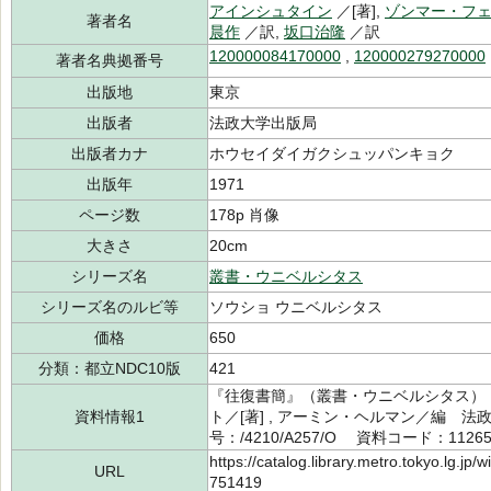
アインシュタイン
／[著],
ゾンマー・フ
著者名
晨作
／訳,
坂口治隆
／訳
120000084170000
,
120000279270000
著者名典拠番号
出版地
東京
出版者
法政大学出版局
出版者カナ
ホウセイダイガクシュッパンキョク
出版年
1971
ページ数
178p 肖像
大きさ
20cm
シリーズ名
叢書・ウニベルシタス
シリーズ名のルビ等
ソウショ ウニベルシタス
価格
650
分類：都立NDC10版
421
『往復書簡』（叢書・ウニベルシタス） 
資料情報1
ト／[著] , アーミン・ヘルマン／編 
号：/4210/A257/O 資料コード：11265
https://catalog.library.metro.tokyo.lg.jp
URL
751419