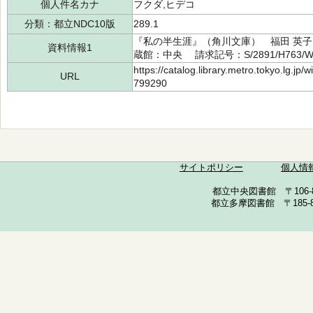
個人件名カナ
フクダ,ヒデコ
分類：都立NDC10版
289.1
『私の半生涯』（角川文庫） 福田 英子／
資料情報1
蔵館：中央 請求記号：S/2891/H763/
https://catalog.library.metro.tokyo.lg.jp
URL
799290
サイトポリシー
個人情
都立中央図書館 〒106-857
都立多摩図書館 〒185-852