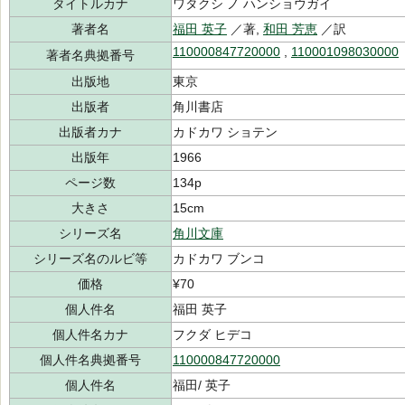
タイトルカナ
ワタクシ ノ ハンショウガイ
著者名
福田 英子
／著,
和田 芳恵
／訳
110000847720000
,
110001098030000
著者名典拠番号
出版地
東京
出版者
角川書店
出版者カナ
カドカワ ショテン
出版年
1966
ページ数
134p
大きさ
15cm
シリーズ名
角川文庫
シリーズ名のルビ等
カドカワ ブンコ
価格
¥70
個人件名
福田 英子
個人件名カナ
フクダ ヒデコ
個人件名典拠番号
110000847720000
個人件名
福田/ 英子