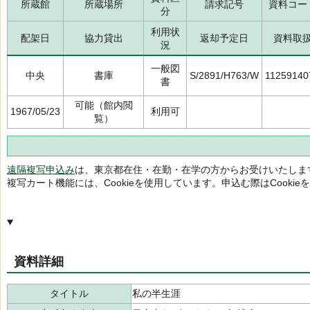
所蔵館
所蔵場所
請求記号
資料コー
分
利用状
配架日
協力貸出
返却予定日
資料取
況
一般図
中央
書庫
S/2891/H763/W
11259140
書
可能（館内閲
1967/05/23
利用可
覧）
遠隔複写申込み
は、東京都在住・在勤・在学の方からお受けいたしま
複写カート機能には、Cookieを使用しています。申込む際はCooki
資料詳細
タイトル
私の半生涯