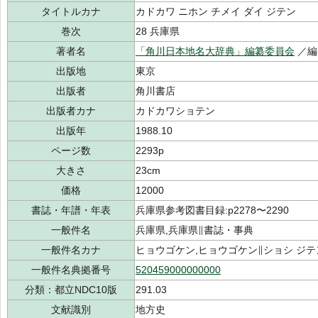
タイトルカナ
カドカワ ニホン チメイ ダイ ジテン
巻次
28 兵庫県
著者名
「角川日本地名大辞典」編纂委員会
／編
出版地
東京
出版者
角川書店
出版者カナ
カドカワショテン
出版年
1988.10
ページ数
2293p
大きさ
23cm
価格
12000
書誌・年譜・年表
兵庫県参考図書目録:p2278〜2290
一般件名
兵庫県,兵庫県∥書誌・事典
一般件名カナ
ヒョウゴケン,ヒョウゴケン∥ショシ ジテ
一般件名典拠番号
520459000000000
分類：都立NDC10版
291.03
文献識別
地方史