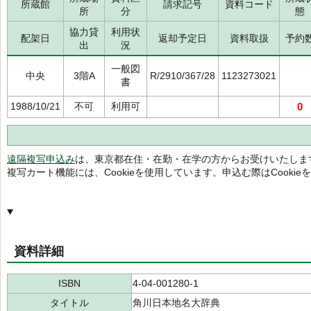
所蔵館
請求記号
資料コード
所
分
態
協力貸
利用状
配架日
返却予定日
資料取扱
予約
出
況
一般図
中央
3階A
R/2910/367/28
1123273021
書
1988/10/21
不可
利用可
0
遠隔複写申込み
は、東京都在住・在勤・在学の方からお受けいたしま
複写カート機能には、Cookieを使用しています。申込む際はCooki
資料詳細
ISBN
4-04-001280-1
タイトル
角川日本地名大辞典