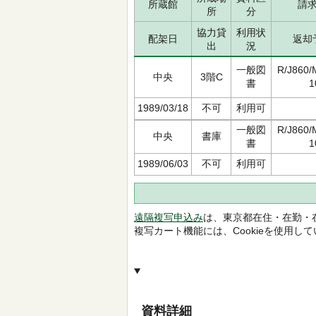
所蔵館
請
所
分
協力貸
利用状
配架日
返却
出
況
一般図
R/J860/
中央
3階C
書
1
1989/03/18
不可
利用可
一般図
R/J860/
中央
書庫
書
1
1989/06/03
不可
利用可
遠隔複写申込み
は、東京都在住・在勤・
複写カート機能には、Cookieを使用し
資料詳細