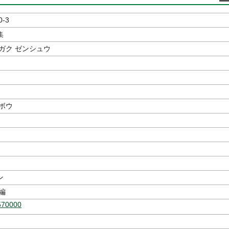
0-3
集
ガク ゼンシュウ
ボウ
ン
編
570000