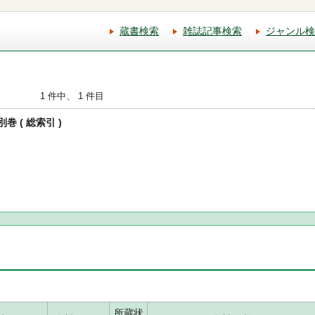
蔵書検索
雑誌記事検索
ジャンル検
1 件中、 1 件目
別巻 ( 総索引 )
所蔵状