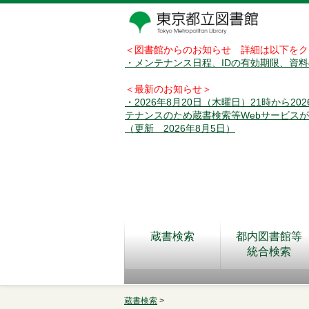
＜図書館からのお知らせ 詳細は以下をク
・メンテナンス日程、IDの有効期限、資
＜最新のお知らせ＞
・2026年8月20日（木曜日）21時から2
テナンスのため蔵書検索等Webサービス
（更新 2026年8月5日）
蔵書検索
都内図書館等
統合検索
蔵書検索
>