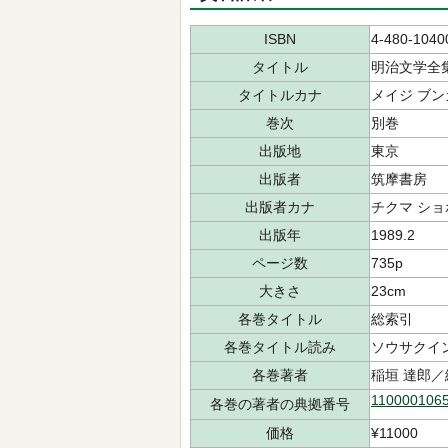
ISBN
4-480-1040
タイトル
明治文学全
タイトルカナ
メイジ ブン
巻次
別巻
出版地
東京
出版者
筑摩書房
出版者カナ
チクマ ショ
出版年
1989.2
ページ数
735p
大きさ
23cm
各巻タイトル
総索引
各巻タイトル読み
ソウサクイ
各巻著者
稲垣 達郎／
110000106
各巻の著者の典拠番号
価格
¥11000