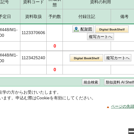
求記号
資料コード
資料の利用
態
予定日
資料取扱
予約数
付録注記
備考
配架図
M448/M1-
Digital BookShelf
1123370606
00
0
M448/M1-
1123425240
Digital BookShelf
00
0
在学の方からお受けいたします。
ています。申込む際はCookieを有効にしてください。
ページの先