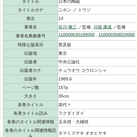
タイトル
日本の陶磁
タイトルカナ
ニホン ノ トウジ
巻次
14
著者名
谷川 徹三
／監修,
川端 康成
／監修
110000630180000
,
110000308020000
著者名典拠番号
特殊な版表示
普及版
出版地
東京
出版者
中央公論社
出版者カナ
チュウオウ コウロンシャ
出版年
1989.6
ページ数
157p
大きさ
35cm
各巻タイトル
楽代々
各巻タイトル読み
ラクダイダイ
各巻のタイトル関連情報
玉水焼・大樋焼
各巻のタイトル関連情報読
タマミズヤキ オオヒヤキ
み