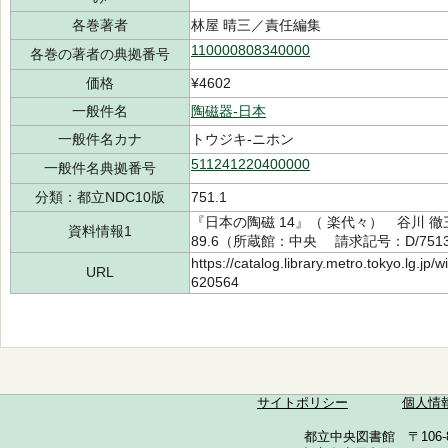
各巻著者
林屋 晴三／責任編集
110000808340000
各巻の著者の典拠番号
価格
¥4602
一般件名
陶磁器-日本
一般件名カナ
トウジキ-ニホン
511241220400000
一般件名典拠番号
分類：都立NDC10版
751.1
『日本の陶磁 14』（ 楽代々） 谷川 徹
資料情報1
89.6（所蔵館：中央 請求記号：D/7513/
https://catalog.library.metro.tokyo.lg.jp
URL
620564
サイトポリシー
個人情
都立中央図書館 〒106-857