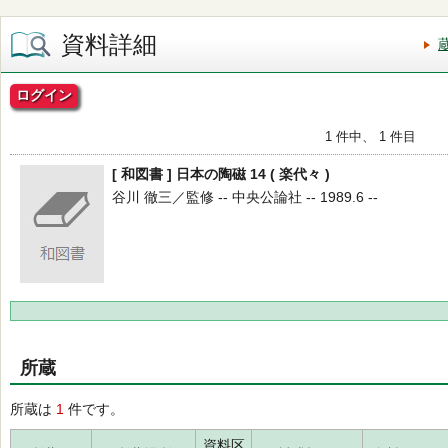
資料詳細
ログイン
1 件中、 1 件目
[ 和図書 ] 日本の陶磁 14 ( 楽代々 )
谷川 徹三／監修 -- 中央公論社 -- 1989.6 --
所蔵
所蔵は
1
件です。
資料区