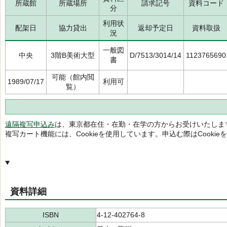
所蔵館
所蔵場所
請求記号
資料コード
分
利用状
配架日
協力貸出
返却予定日
資料取扱
況
一般図
中央
3階B美術大型
D/7513/3014/14
1123765690
書
可能（館内閲
1989/07/17
利用可
覧）
遠隔複写申込み
は、東京都在住・在勤・在学の方からお受けいたしま
複写カート機能には、Cookieを使用しています。申込む際はCooki
資料詳細
ISBN
4-12-402764-8