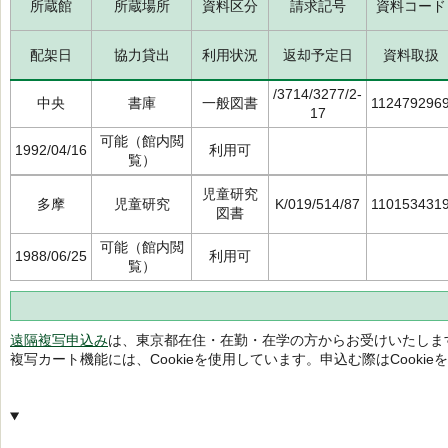
所蔵館
所蔵場所
資料区分
請求記号
資料コード
配架日
協力貸出
利用状況
返却予定日
資料取扱
/3714/3277/2-
中央
書庫
一般図書
112479296
17
可能（館内閲
1992/04/16
利用可
覧）
児童研究
多摩
児童研究
K/019/514/87
110153431
図書
可能（館内閲
1988/06/25
利用可
覧）
遠隔複写申込み
は、東京都在住・在勤・在学の方からお受けいたしま
複写カート機能には、Cookieを使用しています。申込む際はCooki