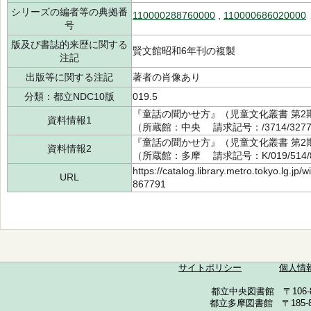
シリーズの編者等の典拠番
110000288760000
,
110000686020000
号
版及び書誌的来歴に関する
賢文館昭和6年刊の複製
注記
出版等に関する注記
著者の肖像あり
分類：都立NDC10版
019.5
『童話の聞かせ方』（児童文化叢書 第2期 
資料情報1
（所蔵館：中央 請求記号：/3714/3277/
『童話の聞かせ方』（児童文化叢書 第2期 
資料情報2
（所蔵館：多摩 請求記号：K/019/514/
https://catalog.library.metro.tokyo.lg.jp
URL
867791
サイトポリシー
個人情
都立中央図書館 〒106-857
都立多摩図書館 〒185-852