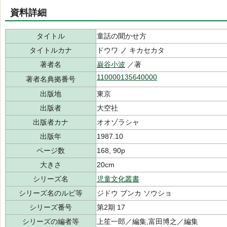
資料詳細
タイトル
童話の聞かせ方
タイトルカナ
ドウワ ノ キカセカタ
著者名
巌谷小波
／著
110000135640000
著者名典拠番号
出版地
東京
出版者
大空社
出版者カナ
オオゾラシャ
出版年
1987.10
ページ数
168, 90p
大きさ
20cm
シリーズ名
児童文化叢書
シリーズ名のルビ等
ジドウ ブンカ ソウショ
シリーズ番号
第2期 17
シリーズの編者等
上笙一郎／編集,富田博之／編集