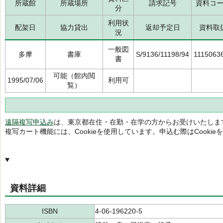
所蔵館
所蔵場所
請求記号
資料コ
分
利用状
配架日
協力貸出
返却予定日
資料取
況
一般図
多摩
書庫
S/9136/11198/94
1115063
書
可能（館内閲
1995/07/06
利用可
覧）
遠隔複写申込み
は、東京都在住・在勤・在学の方からお受けいたしま
複写カート機能には、Cookieを使用しています。申込む際はCooki
資料詳細
ISBN
4-06-196220-5