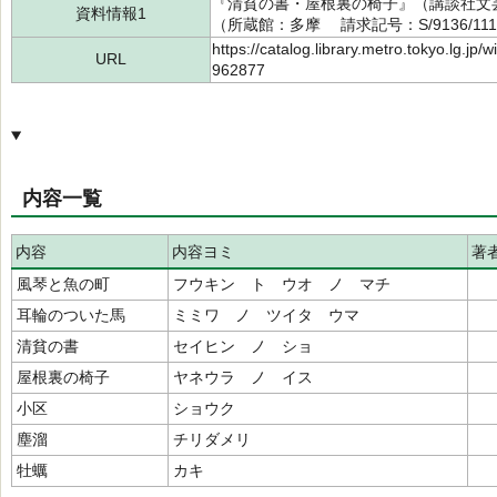
『清貧の書・屋根裏の椅子』（講談社文芸文
資料情報1
（所蔵館：多摩 請求記号：S/9136/1119
https://catalog.library.metro.tokyo.lg.jp
URL
962877
内容一覧
内容
内容ヨミ
著
風琴と魚の町
フウキン ト ウオ ノ マチ
耳輪のついた馬
ミミワ ノ ツイタ ウマ
清貧の書
セイヒン ノ ショ
屋根裏の椅子
ヤネウラ ノ イス
小区
ショウク
塵溜
チリダメリ
牡蠣
カキ