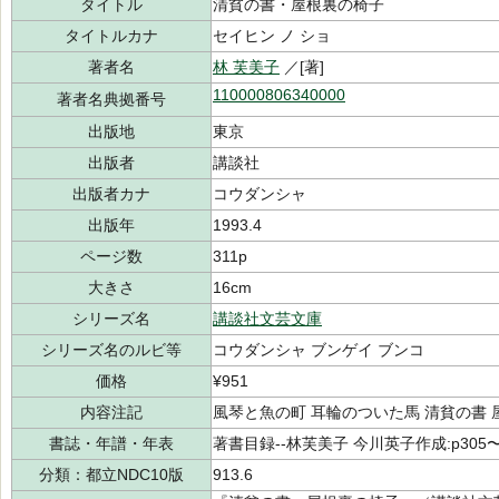
タイトル
清貧の書・屋根裏の椅子
タイトルカナ
セイヒン ノ ショ
著者名
林 芙美子
／[著]
110000806340000
著者名典拠番号
出版地
東京
出版者
講談社
出版者カナ
コウダンシャ
出版年
1993.4
ページ数
311p
大きさ
16cm
シリーズ名
講談社文芸文庫
シリーズ名のルビ等
コウダンシャ ブンゲイ ブンコ
価格
¥951
内容注記
風琴と魚の町 耳輪のついた馬 清貧の書 
書誌・年譜・年表
著書目録--林芙美子 今川英子作成:p305〜
分類：都立NDC10版
913.6