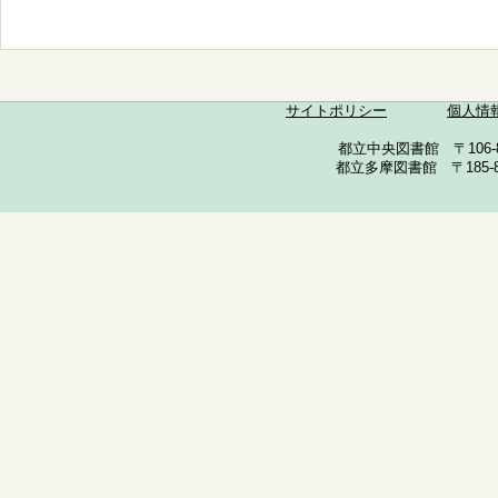
サイトポリシー
個人情
都立中央図書館 〒106-857
都立多摩図書館 〒185-852