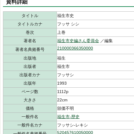
資料詳細
タイトル
福生市史
タイトルカナ
フッサ シシ
巻次
上巻
著者名
福生市史編さん委員会
／編集
210000366350000
著者名典拠番号
出版地
福生
出版者
福生市
出版者カナ
フッサシ
出版年
1993
ページ数
1112p
大きさ
22cm
価格
頒価不明
一般件名
福生市-歴史
一般件名カナ
フッサシ-レキシ
520457610050000
一般件名典拠番号