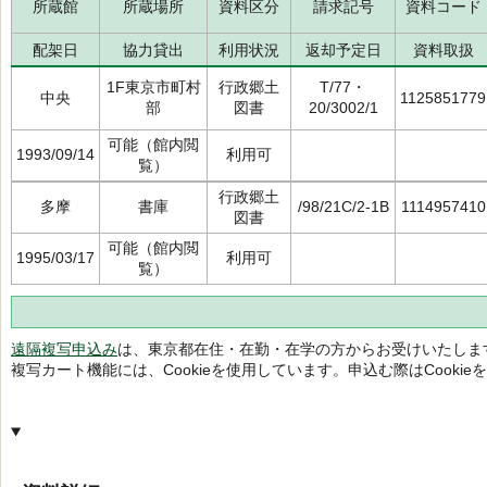
所蔵館
所蔵場所
資料区分
請求記号
資料コード
配架日
協力貸出
利用状況
返却予定日
資料取扱
1F東京市町村
行政郷土
T/77・
中央
1125851779
部
図書
20/3002/1
可能（館内閲
1993/09/14
利用可
覧）
行政郷土
多摩
書庫
/98/21C/2-1B
1114957410
図書
可能（館内閲
1995/03/17
利用可
覧）
遠隔複写申込み
は、東京都在住・在勤・在学の方からお受けいたしま
複写カート機能には、Cookieを使用しています。申込む際はCooki