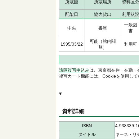
所蔵館
所蔵場所
資料区
配架日
協力貸出
利用状
一般図
中央
書庫
書
可能（館内閲
1995/03/22
利用可
覧）
遠隔複写申込み
は、東京都在住・在勤・
複写カート機能には、Cookieを使用し
資料詳細
ISBN
4-938339-1
タイトル
キース・リ