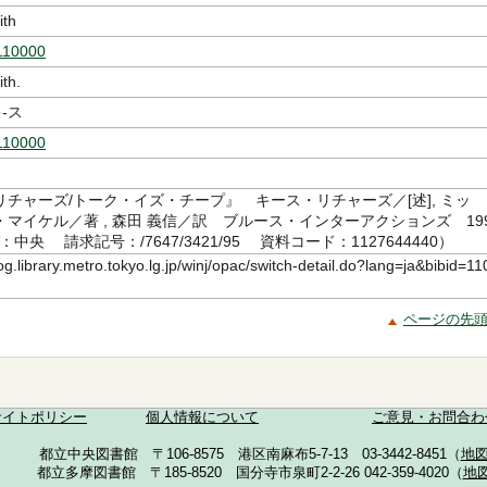
ith
110000
th.
-ス
110000
チャーズ/トーク・イズ・チープ』 キース・リチャーズ／[述], ミッ
マイケル／著 , 森田 義信／訳 ブルース・インターアクションズ 19
：中央 請求記号：/7647/3421/95 資料コード：1127644440）
log.library.metro.tokyo.lg.jp/winj/opac/switch-detail.do?lang=ja&bibid=11
ページの先
サイトポリシー
個人情報について
ご意見・お問合わ
都立中央図書館 〒106-8575 港区南麻布5-7-13 03-3442-8451（
地
都立多摩図書館 〒185-8520 国分寺市泉町2-2-26 042-359-4020（
地