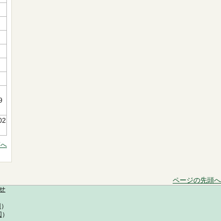
9
02
頭へ
ページの先頭へ
せ
図
）
図
）