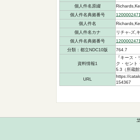
個人件名原綴
Richards,Ke
個人件名典拠番号
120000247
個人件名
Richards,Kei
個人件名カナ
リチャ-ズ,キ
個人件名典拠番号
120000247
分類：都立NDC10版
764.7
『キース・リ
資料情報1
ク・セント・
5.3（所蔵館
https://cata
URL
154367