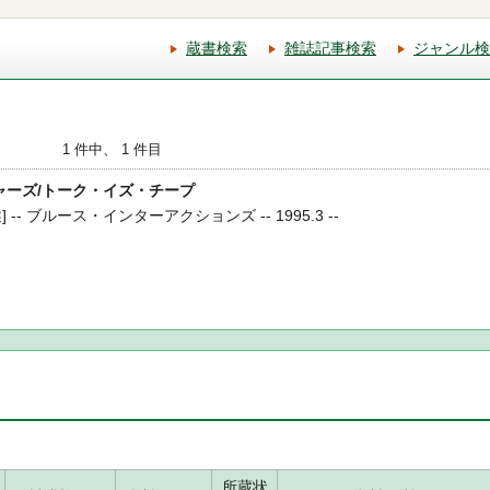
蔵書検索
雑誌記事検索
ジャンル検
1 件中、 1 件目
チャーズ/トーク・イズ・チープ
- ブルース・インターアクションズ -- 1995.3 --
所蔵状