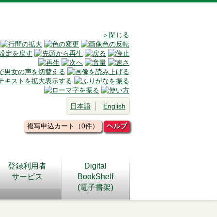
＞閉じる
日本語
English
複写申込カート（0件）
ヘルプ
登録利用者
Digital
サービス
BookShelf
(電子書架)