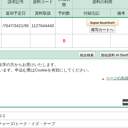
分
請求記号
資料コード
資料の利用
態
況
返却予定日
資料取扱
予約数
付録注記
備考
Digital BookShelf
/7647/3421/95
1127644440
0
在学の方からお受けいたします。
ています。申込む際はCookieを有効にしてください。
ページの先
6-1
チャーズ/トーク・イズ・チープ