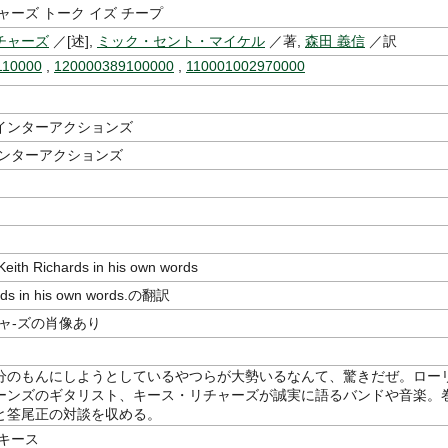
ャーズ トーク イズ チープ
チャーズ
／[述],
ミック・セント・マイケル
／著,
森田 義信
／訳
110000
,
120000389100000
,
110001002970000
インターアクションズ
インターアクションズ
h Richards in his own words
ards in his own words.の翻訳
ャ-ズの肖像あり
分のもんにしようとしているやつらが大勢いるなんて、驚きだぜ。ロー
ーンズのギタリスト、キース・リチャーズが誠実に語るバンドや音楽。
と筌尾正の対談を収める。
 キース