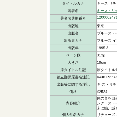
タイトルカナ
キース リチ
著者名
キース・リ
120000247
著者名典拠番号
出版地
東京
出版者
ブルース・
出版者カナ
ブルース 
出版年
1995.3
ページ数
313p
大きさ
19cm
原タイトル注記
原タイトル:Keit
都立翻訳原書名注記
Keith Rich
出版等に関する注記
キ-ス・リチ
価格
¥2524
俺の音を自
内容紹介
ング・スト
末に鮎川誠
個人件名カナ
リチャーズ