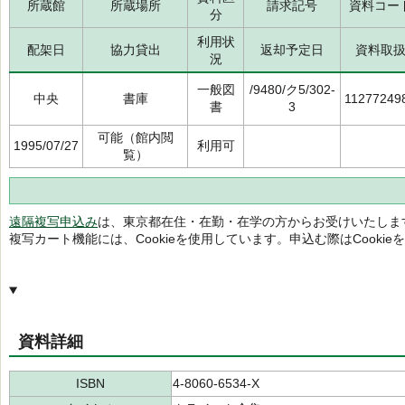
所蔵館
所蔵場所
請求記号
資料コー
分
利用状
配架日
協力貸出
返却予定日
資料取
況
一般図
/9480/ク5/302-
中央
書庫
11277249
書
3
可能（館内閲
1995/07/27
利用可
覧）
遠隔複写申込み
は、東京都在住・在勤・在学の方からお受けいたしま
複写カート機能には、Cookieを使用しています。申込む際はCooki
資料詳細
ISBN
4-8060-6534-X