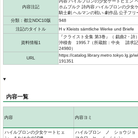
内容:ハイルブロンの少女ケートヒェン 
内容注記
ホムブルク 詩内容:ハイルブロンの少女
騎士劇.ヘルマンの戦い-劇作品.公子フ
分類：都立NDC10版
948
注記のタイトル
H v Kleists sämtliche Werke und Briefe
『クライスト全集 第3巻』（ 戯曲2・詩
資料情報1
沖積舎 1995.7（所蔵館：中央 請求記号：
24980）
https://catalog.library.metro.tokyo.lg.jp
URL
191351
内容一覧
内容
内容ヨミ
ハイルブロンの少女ケートヒェ
ハイルブロン ノ ショウジ