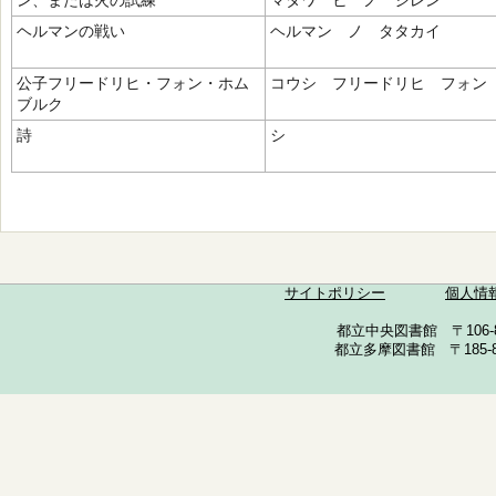
ン、または火の試練
マタワ ヒ ノ シレン
ヘルマンの戦い
ヘルマン ノ タタカイ
公子フリードリヒ・フォン・ホム
コウシ フリードリヒ フォン
ブルク
詩
シ
サイトポリシー
個人情
都立中央図書館 〒106-857
都立多摩図書館 〒185-852