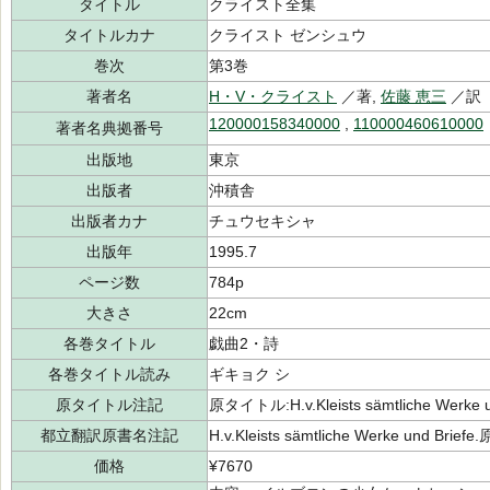
タイトル
クライスト全集
タイトルカナ
クライスト ゼンシュウ
巻次
第3巻
著者名
H・V・クライスト
／著,
佐藤 恵三
／訳
120000158340000
,
110000460610000
著者名典拠番号
出版地
東京
出版者
沖積舎
出版者カナ
チュウセキシャ
出版年
1995.7
ページ数
784p
大きさ
22cm
各巻タイトル
戯曲2・詩
各巻タイトル読み
ギキョク シ
原タイトル注記
原タイトル:H.v.Kleists sämtliche Wer
都立翻訳原書名注記
H.v.Kleists sämtliche Werke und Br
価格
¥7670