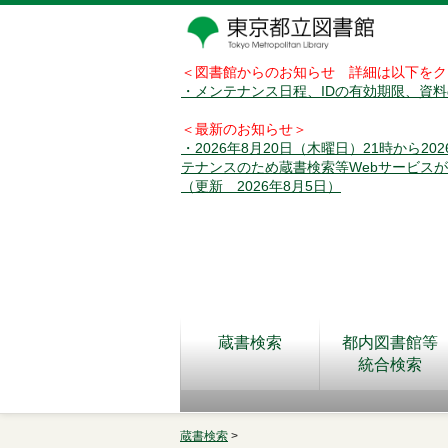
＜図書館からのお知らせ 詳細は以下をク
・メンテナンス日程、IDの有効期限、資
＜最新のお知らせ＞
・2026年8月20日（木曜日）21時から2
テナンスのため蔵書検索等Webサービス
（更新 2026年8月5日）
蔵書検索
都内図書館等
統合検索
蔵書検索
>