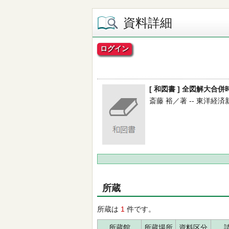
資料詳細
ログイン
[ 和図書 ] 全図解大
斎藤 裕／著 -- 東洋経済新報社
所蔵
所蔵は
1
件です。
所蔵館
所蔵場所
資料区分