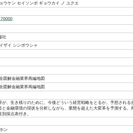
ョウケン セイソンポ ギョウカイ ノ ユクエ
著
470000
報社
イザイ シンポウシャ
:全図解金融業界再編地図
:全図解金融業界再編地図
界が、生き残りのために、今後どういう経営戦略をとるか。予想される
姿と金融環境の現状を分析しながら、業態を超えた大変革を予測する。
性別採点表付き。
ニホン