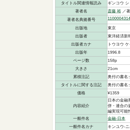
タイトル関連情報読み
ギンコウ シ
著者名
斎藤 裕
／
110000431
著者名典拠番号
出版地
東京
出版者
東洋経済新
出版者カナ
トウヨウ ケ
出版年
1996.8
ページ数
158p
大きさ
21cm
累積注記
奥付の書名
タイトルに関する注記
奥付の書名
価格
¥1359
日本の金融
内容紹介
併・連合の
編実現可能
一般件名
金融-日本
一般件名カナ
キンユウ-