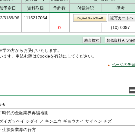
却予定日
資料取扱
予約数
付録注記
備考
82/3189/96
1115217064
Digital BookShelf
0
(10)-0097
在学の方からお受けいたします。
ています。申込む際はCookieを有効にしてください。
ページの先
3-6
併時代の金融業界再編地図
ダイガッペイ ジダイ ノ キンユウ ギョウカイ サイヘン チズ
・生損保業界の行方