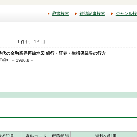
蔵書検索
雑誌記事検索
ジャンル検
1 件中、 1 件目
合併時代の金融業界再編地図 銀行・証券・生損保業界の行方
 -- 1996.8 --
請求記号
資料コード
所蔵状態
資料の利用