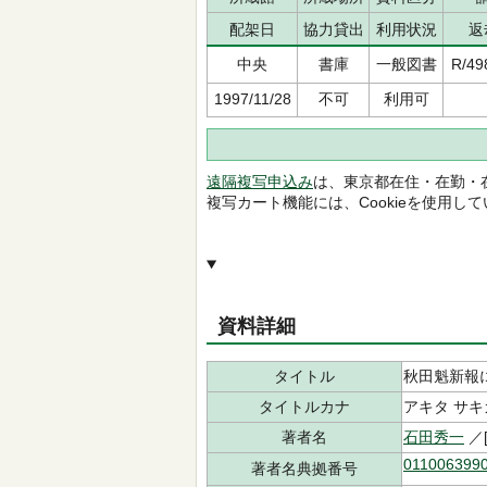
配架日
協力貸出
利用状況
返
中央
書庫
一般図書
R/49
1997/11/28
不可
利用可
遠隔複写申込み
は、東京都在住・在勤・
複写カート機能には、Cookieを使用し
資料詳細
タイトル
秋田魁新報
タイトルカナ
アキタ サキ
著者名
石田秀一
／[
011006399
著者名典拠番号