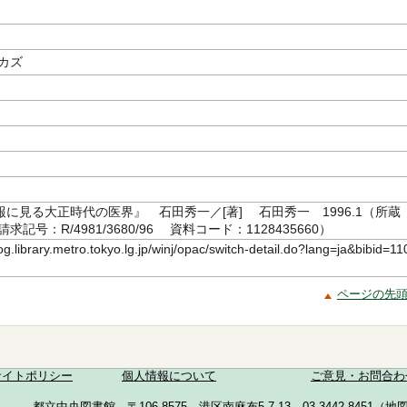
カズ
に見る大正時代の医界』 石田秀一／[著] 石田秀一 1996.1（所蔵
記号：R/4981/3680/96 資料コード：1128435660）
log.library.metro.tokyo.lg.jp/winj/opac/switch-detail.do?lang=ja&bibid=11
ページの先
サイトポリシー
個人情報について
ご意見・お問合わ