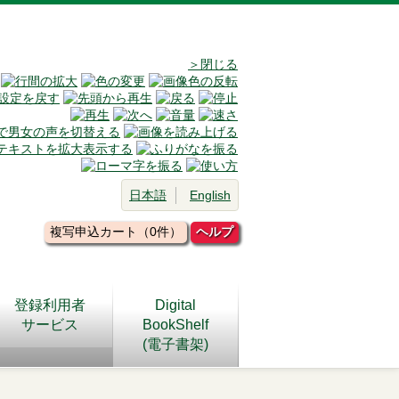
＞閉じる
日本語
English
複写申込カート（0件）
ヘルプ
登録利用者
Digital
サービス
BookShelf
(電子書架)