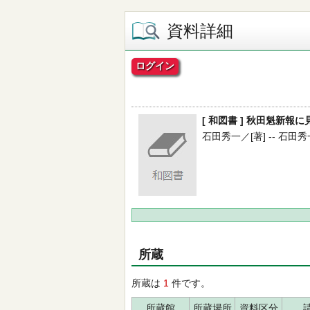
資料詳細
ログイン
[ 和図書 ] 秋田魁新報
石田秀一／[著] -- 石田秀一 -
所蔵
所蔵は
1
件です。
所蔵館
所蔵場所
資料区分