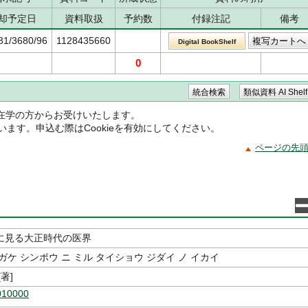
却予定日
資料取扱
予約数
付録注記
備考
81/3680/96
1128435660
Digital BookShelf
0
在学の方からお受けいたします。
ています。申込む際はCookieを有効にしてください。
ページの先
に見る大正時代の医界
ガケ シンポウ ニ ミル タイショウ ジダイ ノ イカイ
著]
010000