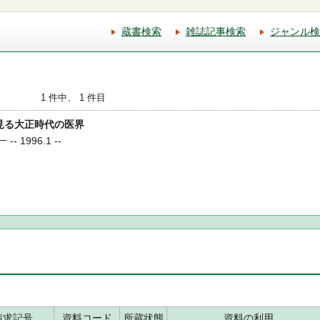
蔵書検索
雑誌記事検索
ジャンル検
1 件中、 1 件目
に見る大正時代の医界
- 1996.1 --
請求記号
資料コード
所蔵状態
資料の利用