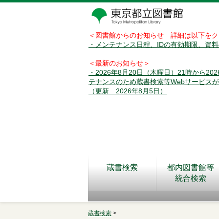
＜図書館からのお知らせ 詳細は以下をク
・メンテナンス日程、IDの有効期限、資
＜最新のお知らせ＞
・2026年8月20日（木曜日）21時から2
テナンスのため蔵書検索等Webサービス
（更新 2026年8月5日）
蔵書検索
都内図書館等
統合検索
蔵書検索
>