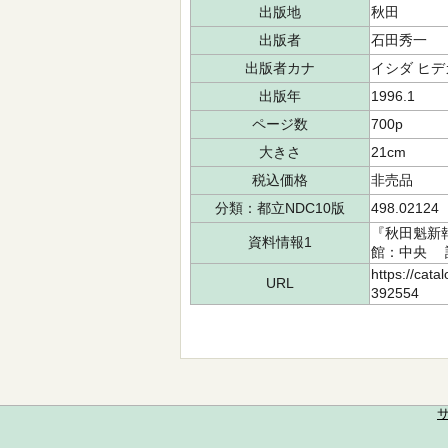
出版地
秋田
出版者
石田秀一
出版者カナ
イシダ ヒデ
出版年
1996.1
ページ数
700p
大きさ
21cm
税込価格
非売品
分類：都立NDC10版
498.02124
『秋田魁新報
資料情報1
館：中央 請求
https://cata
URL
392554