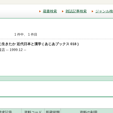
蔵書検索
雑誌記事検索
ジャンル検
1 件中、 1 件目
に生きたか 近代日本と漢学 ( あじあブックス 018 )
- 1999.12 --
請求記号
資料コード
所蔵状態
資料の利用