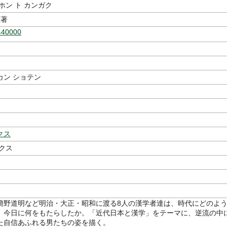
ホン ト カンガク
著
440000
カン ショテン
クス
クス
簡野道明など明治・大正・昭和に渡る8人の漢学者達は、時代にどのよ
、今日に何をもたらしたか。「近代日本と漢学」をテーマに、逆流の中
た自信あふれる男たちの姿を描く。