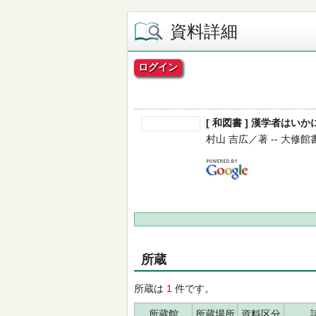
資料詳細
ログイン
[ 和図書 ] 漢学者はいか
村山 吉広／著 -- 大修館書店 -
所蔵
所蔵は
1
件です。
所蔵館
所蔵場所
資料区分