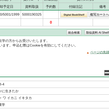
却予定日
資料取扱
予約数
付録注記
備考
60/5001/1999
5000190325
Digital BookShelf
0
在学の方からお受けいたします。
ています。申込む際はCookieを有効にしてください。
ページの先
8-4
かに生きたか
 ワ イカニ イキタカ
漢学