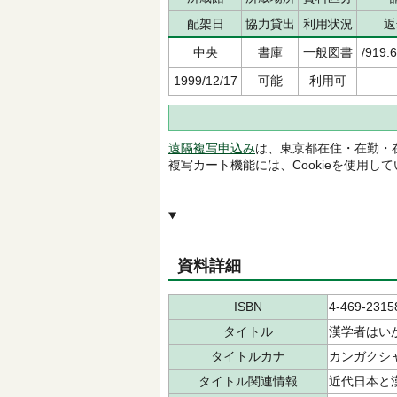
配架日
協力貸出
利用状況
返
中央
書庫
一般図書
/919.
1999/12/17
可能
利用可
遠隔複写申込み
は、東京都在住・在勤・
複写カート機能には、Cookieを使用し
資料詳細
ISBN
4-469-2315
タイトル
漢学者はい
タイトルカナ
カンガクシャ
タイトル関連情報
近代日本と