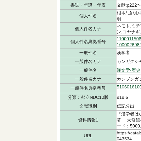
書誌・年譜・年表
文献:p222〜
根本/ 通明,
個人件名
明
ネモト,ミチ
個人件名カナ
ン,コヤナギ
110001150
個人件名典拠番号
100002698
一般件名
漢学者
一般件名カナ
カンガクシ
一般件名
漢文学-歴史
一般件名カナ
カンブンガ
510601610
一般件名典拠番号
分類：都立NDC10版
919.6
文献識別
伝記分出
『漢学者はい
資料情報1
著 大修館書店
ード：5000
https://cata
URL
043534