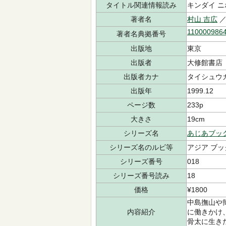
タイトル関連情報読み
キンダイ ニ
著者名
村山 吉広
／
110000986
著者名典拠番号
出版地
東京
出版者
大修館書店
出版者カナ
タイシュウ
出版年
1999.12
ページ数
233p
大きさ
19cm
シリーズ名
あじあブッ
シリーズ名のルビ等
アジア ブッ
シリーズ番号
018
シリーズ番号読み
18
価格
¥1800
中島撫山や
内容紹介
に働きかけ
骨太に生き