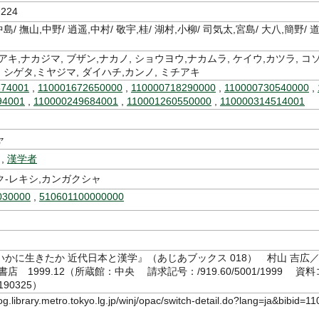
224
中島/ 撫山,中野/ 逍遥,中村/ 敬宇,桂/ 湖村,小柳/ 司気太,宮島/ 大八,簡野/ 
アキ,ナカジマ, ブザン,ナカノ, ショウヨウ,ナカムラ, ケイウ,カツラ, コ
, シゲタ,ミヤジマ, ダイハチ,カンノ, ミチアキ
674001
,
110001672650000
,
110000718290000
,
110000730540000
,
94001
,
110000249684001
,
110001260550000
,
110000314514001
ャ
,
漢学者
ク-レキシ,カンガクシャ
030000
,
510601100000000
かに生きたか 近代日本と漢学』（あじあブックス 018） 村山 吉広
 1999.12（所蔵館：中央 請求記号：/919.60/5001/1999 資料
190325）
log.library.metro.tokyo.lg.jp/winj/opac/switch-detail.do?lang=ja&bibid=11