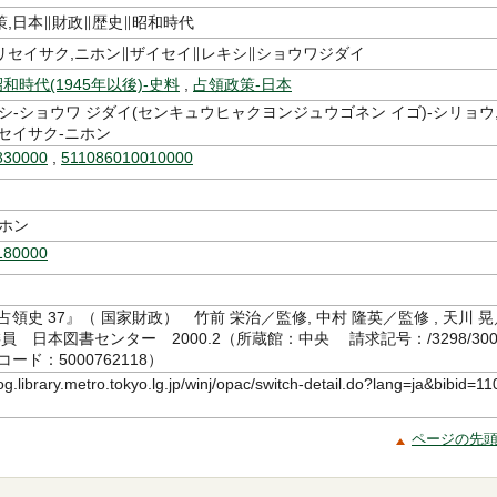
,日本∥財政∥歴史∥昭和時代
リセイサク,ニホン∥ザイセイ∥レキシ∥ショウワジダイ
和時代(1945年以後)-史料
,
占領政策-日本
シ-ショウワ ジダイ(センキュウヒャクヨンジュウゴネン イゴ)-シリョウ
セイサク-ニホン
830000
,
511086010010000
ニホン
180000
占領史 37』（ 国家財政） 竹前 栄治／監修, 中村 隆英／監修 , 天川 晃
委員 日本図書センター 2000.2（所蔵館：中央 請求記号：/3298/30
コード：5000762118）
log.library.metro.tokyo.lg.jp/winj/opac/switch-detail.do?lang=ja&bibid=11
ページの先