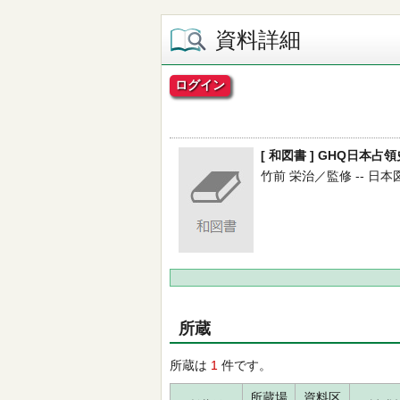
資料詳細
ログイン
[ 和図書 ] GHQ日本占領史
竹前 栄治／監修 -- 日本図書
所蔵
所蔵は
1
件です。
所蔵場
資料区