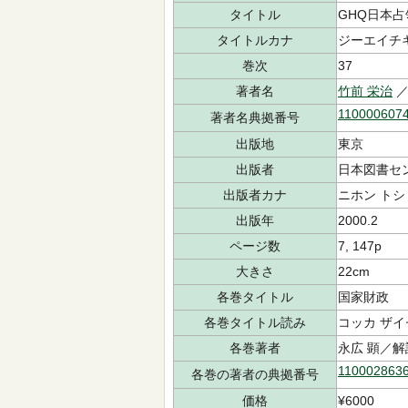
タイトル
GHQ日本占
タイトルカナ
ジーエイチ
巻次
37
著者名
竹前 栄治
／
110000607
著者名典拠番号
出版地
東京
出版者
日本図書セ
出版者カナ
ニホン トシ
出版年
2000.2
ページ数
7, 147p
大きさ
22cm
各巻タイトル
国家財政
各巻タイトル読み
コッカ ザイ
各巻著者
永広 顕／
110002863
各巻の著者の典拠番号
価格
¥6000