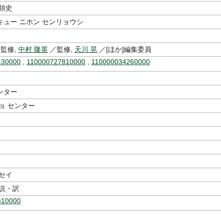
領史
キュー ニホン センリョウシ
監修,
中村 隆英
／監修,
天川 晃
／[ほか]編集委員
430000
,
110000727810000
,
110000034260000
ンター
ョ センター
セイ
解説・訳
610000