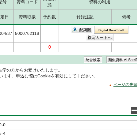
記号
資料コード
資料の利用
態
予定日
資料取扱
予約数
付録注記
備考
配架図
Digital BookShelf
004/37
5000762118
0
在学の方からお受けいたします。
ています。申込む際はCookieを有効にしてください。
ページの先
0-0
5-4