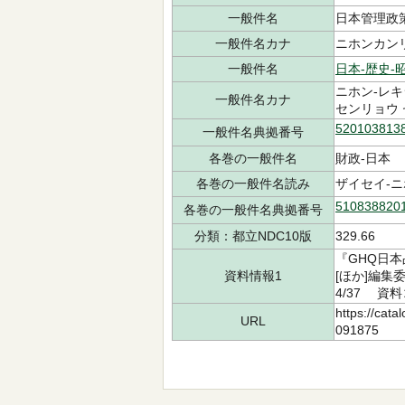
一般件名
日本管理政策
一般件名カナ
ニホンカン
一般件名
日本-歴史-昭
ニホン-レキ
一般件名カナ
センリョウ 
520103813
一般件名典拠番号
各巻の一般件名
財政-日本
各巻の一般件名読み
ザイセイ-
510838820
各巻の一般件名典拠番号
分類：都立NDC10版
329.66
『GHQ日本
資料情報1
[ほか]編集
4/37 資料
https://cata
URL
091875