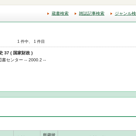
蔵書検索
雑誌記事検索
ジャンル検
1 件中、 1 件目
 37 ( 国家財政 )
センター -- 2000.2 --
所蔵状