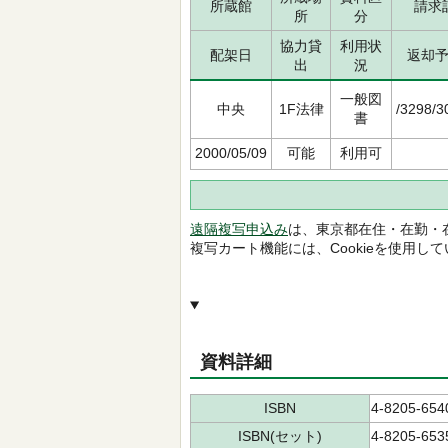
所蔵館
請求
所
分
協力貸
利用状
配架日
返却
出
況
一般図
中央
1F法律
/3298/3
書
2000/05/09
可能
利用可
遠隔複写申込み
は、東京都在住・在勤・
複写カート機能には、Cookieを使用し
資料詳細
ISBN
4-8205-654
ISBN(セット)
4-8205-653