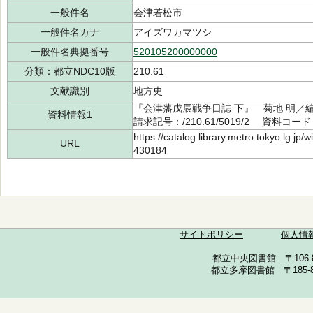
一般件名
会津若松市
一般件名カナ
アイズワカマツシ
一般件名典拠番号
520105200000000
分類：都立NDC10版
210.61
文献識別
地方史
『会津藩戊辰戦争日誌 下』 菊地 明／
資料情報1
請求記号：/210.61/5019/2 資料コード：
https://catalog.library.metro.tokyo.lg.jp
URL
430184
サイトポリシー
個人情
都立中央図書館 〒106-857
都立多摩図書館 〒185-852