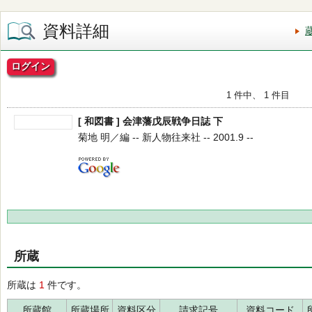
資料詳細
ログイン
1 件中、 1 件目
[ 和図書 ] 会津藩戊辰戦争日誌 下
菊地 明／編 -- 新人物往来社 -- 2001.9 --
所蔵
所蔵は
1
件です。
所蔵館
所蔵場所
資料区分
請求記号
資料コード