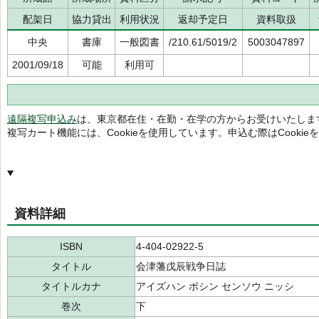
配架日
協力貸出
利用状況
返却予定日
資料取扱
中央
書庫
一般図書
/210.61/5019/2
5003047897
2001/09/18
可能
利用可
遠隔複写申込み
は、東京都在住・在勤・在学の方からお受けいたしま
複写カート機能には、Cookieを使用しています。申込む際はCooki
資料詳細
ISBN
4-404-02922-5
タイトル
会津藩戊辰戦争日誌
タイトルカナ
アイズハン ボシン センソウ ニッシ
巻次
下