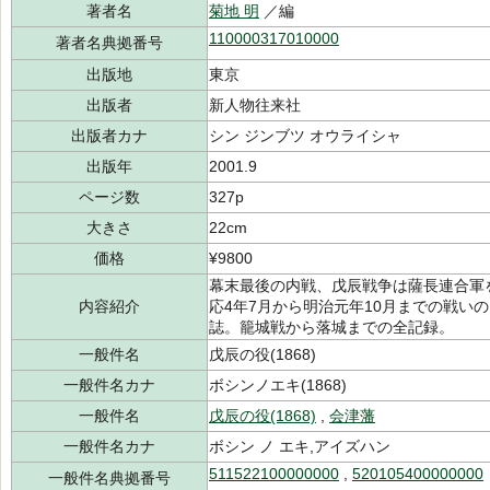
著者名
菊地 明
／編
110000317010000
著者名典拠番号
出版地
東京
出版者
新人物往来社
出版者カナ
シン ジンブツ オウライシャ
出版年
2001.9
ページ数
327p
大きさ
22cm
価格
¥9800
幕末最後の内戦、戊辰戦争は薩長連合軍
内容紹介
応4年7月から明治元年10月までの戦い
誌。籠城戦から落城までの全記録。
一般件名
戊辰の役(1868)
一般件名カナ
ボシンノエキ(1868)
一般件名
戊辰の役(1868)
,
会津藩
一般件名カナ
ボシン ノ エキ,アイズハン
511522100000000
,
520105400000000
一般件名典拠番号