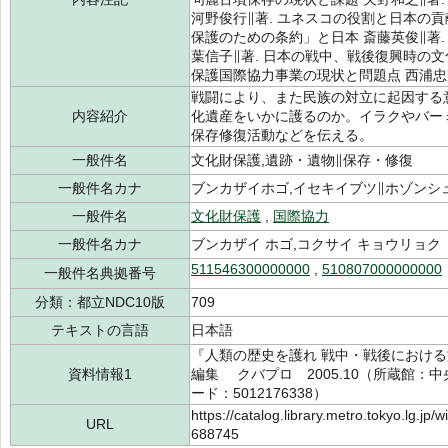
河野俊行∥著. ユネスコの役割と日本の貢
保護のための条約」と日本 斎藤英俊∥著.
葉信子∥著. 日本の戦中、戦後復興時の文
保護国際協力事業の現状と問題点 西浦忠輝
戦闘により、また民族の対立に起因する
内容紹介
化遺産をいかに護るのか。イラクやバー
保存修復活動などを伝える。
一般件名
文化財保護,遺跡・遺物∥保存・修復
一般件名カナ
ブンカザイホゴ,イセキイブツ∥ホゾンシ
一般件名
文化財保護
,
国際協力
一般件名カナ
ブンカザイ ホゴ,コクサイ キョウリョク
511546300000000
,
510807000000000
一般件名典拠番号
分類：都立NDC10版
709
テキストの言語
日本語
『人類の歴史を護れ 戦中・戦後における
資料情報1
編集 クバプロ 2005.10（所蔵館：中央 
ード：5012176338）
https://catalog.library.metro.tokyo.lg.jp
URL
688745