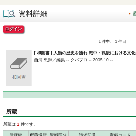
資料詳細
ログイン
1 件中、 1 件目
[ 和図書 ] 人類の歴史を護れ 戦中・戦後における
西浦 忠輝／編集 -- クバプロ -- 2005.10 --
所蔵
所蔵は
1
件です。
所蔵館
所蔵場所
資料区分
請求記号
資料コード