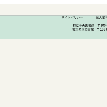
サイトポリシー
個人情
都立中央図書館 〒106-857
都立多摩図書館 〒185-852