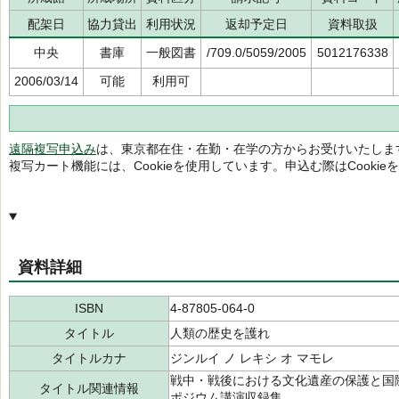
配架日
協力貸出
利用状況
返却予定日
資料取扱
中央
書庫
一般図書
/709.0/5059/2005
5012176338
2006/03/14
可能
利用可
遠隔複写申込み
は、東京都在住・在勤・在学の方からお受けいたしま
複写カート機能には、Cookieを使用しています。申込む際はCooki
資料詳細
ISBN
4-87805-064-0
タイトル
人類の歴史を護れ
タイトルカナ
ジンルイ ノ レキシ オ マモレ
戦中・戦後における文化遺産の保護と国際
タイトル関連情報
ポジウム講演収録集