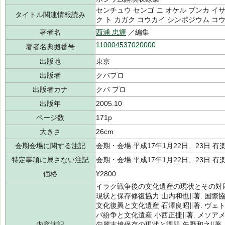
センチュウ センゴ ニ オケル ブンカ イサ
タイトル関連情報読み
ク ト カガク コウカイ シンポジウム コ
著者名
西浦 忠輝
／編集
110004537020000
著者名典拠番号
出版地
東京
出版者
クバプロ
出版者カナ
クバ プロ
出版年
2005.10
ページ数
171p
大きさ
26cm
会期会場に関する注記
会期・会場:平成17年1月22日、23日 
特定事項に属さない注記
会期・会場:平成17年1月22日、23日 
価格
¥2800
イラク戦争後の文化遺産の現状とその対応
現状と保存修復協力 山内和也∥著. 国際
文化復興と文化遺産 石澤良昭∥著. ヴェ
パ紛争と文化遺産 小西正捷∥著. メソア
内容注記
句麗古墳保存の現状と課題 矢野和之∥著