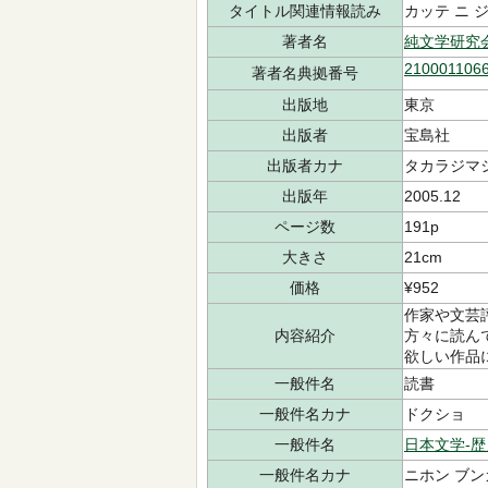
タイトル関連情報読み
カッテ ニ 
著者名
純文学研究
210001106
著者名典拠番号
出版地
東京
出版者
宝島社
出版者カナ
タカラジマ
出版年
2005.12
ページ数
191p
大きさ
21cm
価格
¥952
作家や文芸
内容紹介
方々に読ん
欲しい作品
一般件名
読書
一般件名カナ
ドクショ
一般件名
日本文学-歴
一般件名カナ
ニホン ブン