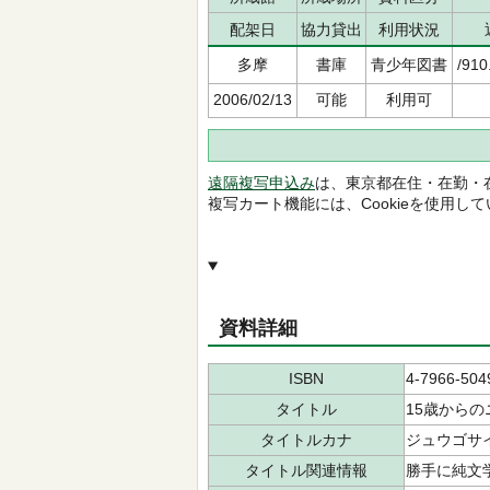
配架日
協力貸出
利用状況
多摩
書庫
青少年図書
/910
2006/02/13
可能
利用可
遠隔複写申込み
は、東京都在住・在勤・
複写カート機能には、Cookieを使用し
資料詳細
ISBN
4-7966-504
タイトル
15歳から
タイトルカナ
ジュウゴサイ
タイトル関連情報
勝手に純文