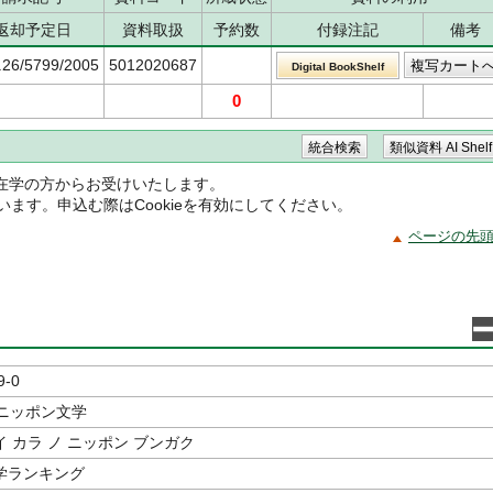
返却予定日
資料取扱
予約数
付録注記
備考
.26/5799/2005
5012020687
Digital BookShelf
0
在学の方からお受けいたします。
ています。申込む際はCookieを有効にしてください。
ページの先
9-0
のニッポン文学
 カラ ノ ニッポン ブンガク
学ランキング