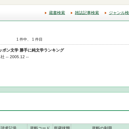
蔵書検索
雑誌記事検索
ジャンル検
1 件中、 1 件目
のニッポン文学 勝手に純文学ランキング
- 2005.12 --
請求記号
資料コード
所蔵状態
資料の利用