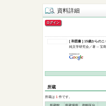
資料詳細
ログイン
[ 和図書 ] 15歳から
純文学研究会／著 -- 宝島社 -
所蔵
所蔵は
1
件です。
所蔵館
所蔵場所
資料区分