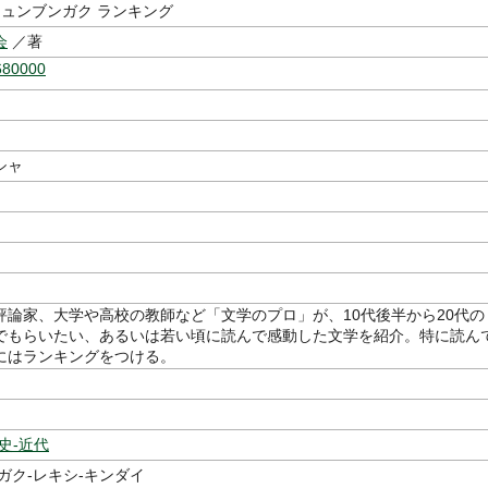
ジュンブンガク ランキング
会
／著
680000
シャ
評論家、大学や高校の教師など「文学のプロ」が、10代後半から20代の
でもらいたい、あるいは若い頃に読んで感動した文学を紹介。特に読ん
にはランキングをつける。
史-近代
ガク-レキシ-キンダイ