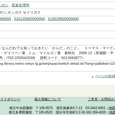
ルガン
,
音楽生理学
ガン,オンガク セイリガク
000000
,
510125800000000
,
510529600000000
トならだれでも知っておきたい「からだ」のこと』 トーマス・マーク
タ・ゲイリー／著 , トム・マイルズ／著 春秋社 2006.12（所蔵館：中
/763.2/5054/2006 資料コード：5013660877）
log.library.metro.tokyo.lg.jp/winj/opac/switch-detail.do?lang=ja&bibid=11
ページの先
サイトポリシー
個人情報について
ご意見・お問合わ
都立中央図書館 〒106-8575 港区南麻布5-7-13 03-3442-8451（
地
都立多摩図書館 〒185-8520 国分寺市泉町2-2-26 042-359-4020（
地