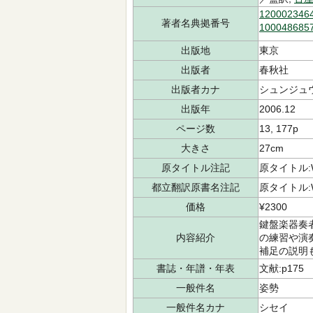
120002346
著者名典拠番号
100048685
出版地
東京
出版者
春秋社
出版者カナ
シュンジュ
出版年
2006.12
ページ数
13, 177p
大きさ
27cm
原タイトル注記
原タイトル:What
都立翻訳原書名注記
原タイトル:What
価格
¥2300
鍵盤楽器奏
内容紹介
の練習や演
補足の説明
書誌・年譜・年表
文献:p175
一般件名
姿勢
一般件名カナ
シセイ