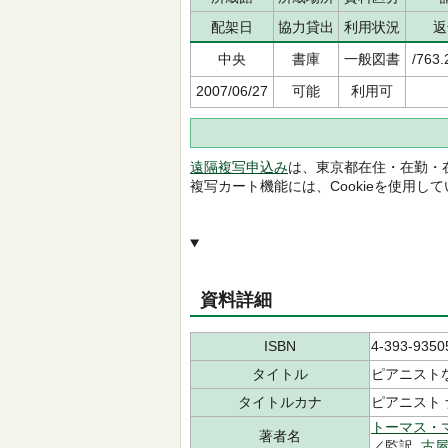
配架日
協力貸出
利用状況
返
中央
書庫
一般図書
/763.
2007/06/27
可能
利用可
遠隔複写申込み
は、東京都在住・在勤・
複写カート機能には、Cookieを使用し
資料詳細
ISBN
4-393-9350
タイトル
ピアニスト
タイトルカナ
ピアニスト 
トーマス・
著者名
／監訳,
古屋