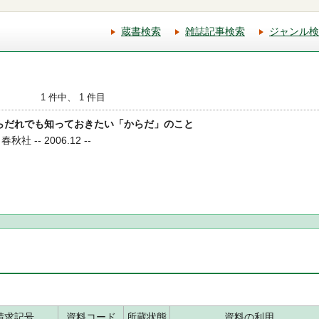
蔵書検索
雑誌記事検索
ジャンル検
1 件中、 1 件目
トならだれでも知っておきたい「からだ」のこと
 -- 2006.12 --
請求記号
資料コード
所蔵状態
資料の利用