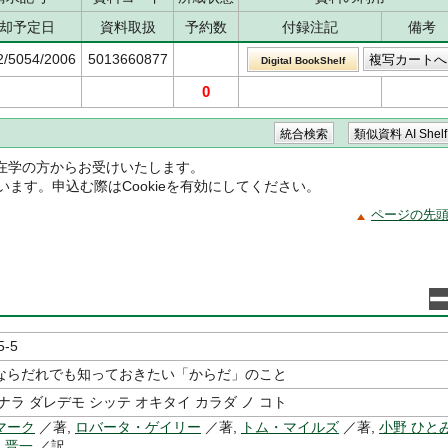
却予定日
資料取扱
予約数
付録注記
備考
2/5054/2006
5013660877
Digital BookShelf
0
在学の方からお受けいたします。
ています。申込む際はCookieを有効にしてください。
ページの先
5-5
ならだれでも知っておきたい「からだ」のこと
ナラ ダレデモ シッテ オキタイ カラダ ノ コト
マーク
／著,
ロバータ・ゲイリー
／著,
トム・マイルズ
／著,
小野 ひと
 晋一
／訳