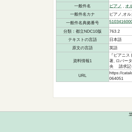
一般件名
ピアノ
,
オ
一般件名カナ
ピアノ,オル
510341600
一般件名典拠番号
分類：都立NDC10版
763.2
テキストの言語
日本語
原文の言語
英語
『ピアニス
資料情報1
著, ロバー
央 請求記号：
https://cata
URL
064051