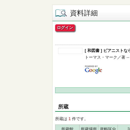
資料詳細
ログイン
[ 和図書 ] ピアニス
トーマス・マーク／著 -- 春秋社
所蔵
所蔵は
1
件です。
所蔵館
所蔵場所
資料区分