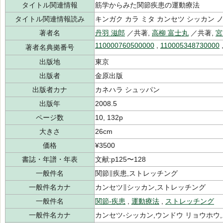
タイトル関連情報
筋学からみた関節疾患の運動療法
タイトル関連情報読み
キンガク カラ ミタ カンセツ シッカン 
著者名
丹羽 滋郎
／共著,
高柳 富士丸
／共著,
宮
110000760500000
,
110005348730000
著者名典拠番号
出版地
東京
出版者
金原出版
出版者カナ
カネハラ シュッパン
出版年
2008.5
ページ数
10, 132p
大きさ
26cm
価格
¥3500
書誌・年譜・年表
文献:p125〜128
一般件名
関節∥疾患,ストレッチング
一般件名カナ
カンセツ∥シッカン,ストレッチング
一般件名
関節-疾患
,
運動療法
,
ストレッチング
一般件名カナ
カンセツ-シッカン,ウンドウ リョウホウ