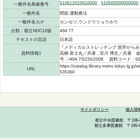
510612010010000
,
510505500000000
一般件名典拠番号
一般件名
関節,運動療法
一般件名カナ
カンセツ,ウンドウリョウホウ
分類：都立NDC10版
494.77
テキストの言語
日本語
『メディカルストレッチング 筋学からみ
資料情報1
高柳 富士丸／共著 , 宮川 博文／共著 
号：/494.7/5226/2008 資料コード：50
https://catalog.library.metro.tokyo.lg.jp
URL
535360
サイトポリシー
個人情
都立中央図書館 〒106-857
都立多摩図書館 〒185-852