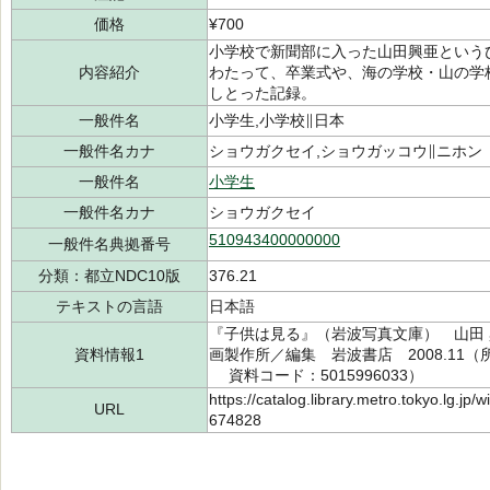
価格
¥700
小学校で新聞部に入った山田興亜という
内容紹介
わたって、卒業式や、海の学校・山の学
しとった記録。
一般件名
小学生,小学校∥日本
一般件名カナ
ショウガクセイ,ショウガッコウ∥ニホン
一般件名
小学生
一般件名カナ
ショウガクセイ
510943400000000
一般件名典拠番号
分類：都立NDC10版
376.21
テキストの言語
日本語
『子供は見る』（岩波写真文庫） 山田 興
資料情報1
画製作所／編集 岩波書店 2008.11（所蔵
資料コード：5015996033）
https://catalog.library.metro.tokyo.lg.jp
URL
674828