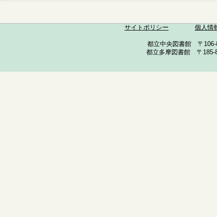
サイトポリシー
個人情
都立中央図書館 〒106-857
都立多摩図書館 〒185-852