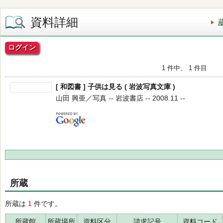
資料詳細
ログイン
1 件中、 1 件目
[ 和図書 ] 子供は見る ( 岩波写真文庫 )
山田 興亜／写真 -- 岩波書店 -- 2008.11 --
所蔵
所蔵は
1
件です。
所蔵館
所蔵場所
資料区分
請求記号
資料コード