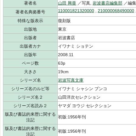
著者名
山田 興亜
／写真,
岩波書店編集部
／編集
110001821320000
,
210000068490000
著者名典拠番号
特殊な版表示
復刻版
出版地
東京
出版者
岩波書店
出版者カナ
イワナミ ショテン
出版年
2008.11
ページ数
63p
大きさ
19cm
シリーズ名
岩波写真文庫
シリーズ名のルビ等
イワナミ シャシン ブンコ
シリーズ名２
山田洋次セレクション
シリーズ名読み２
ヤマダ ヨウジ セレクション
版及び書誌的来歴に関する
初版:1956年刊
注記
版及び書誌的来歴に関する
初版:1956年刊
注記