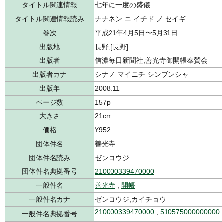
タイトル関連情報
七年に一度の盛儀
タイトル関連情報読み
ナナネン ニ イチド ノ セイギ
巻次
平成21年4月5日〜5月31日
出版地
長野,[長野]
出版者
信濃毎日新聞社,善光寺御開帳奉賛会
出版者カナ
シナノ マイニチ シンブンシャ
出版年
2008.11
ページ数
157p
大きさ
21cm
価格
¥952
団体件名
善光寺
団体件名読み
ゼンコウジ
団体件名典拠番号
210000339470000
一般件名
善光寺
,
開帳
一般件名カナ
ゼンコウジ,カイチョウ
210000339470000
,
510575000000000
一般件名典拠番号