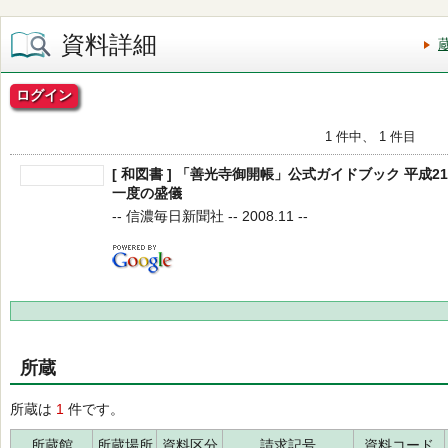
資料詳細
ログイン
1 件中、 1 件目
[ 和図書 ] 「善光寺御開帳」公式ガイドブック 平成21
一度の盛儀
-- 信濃毎日新聞社 -- 2008.11 --
所蔵
所蔵は
1
件です。
所蔵館
所蔵場所
資料区分
請求記号
資料コード