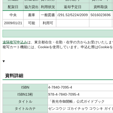
配架日
協力貸出
利用状況
返却予定日
資料取扱
中央
書庫
一般図書
/291.52/5224/2009
5016023696
2009/01/21
可能
利用可
遠隔複写申込み
は、東京都在住・在勤・在学の方からお受けいたしま
複写カート機能には、Cookieを使用しています。申込む際はCooki
資料詳細
ISBN
4-7840-7095-4
ISBN13桁
978-4-7840-7095-4
タイトル
「善光寺御開帳」公式ガイドブック
タイトルカナ
ゼンコウジ ゴカイチョウ コウシキ ガイ