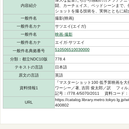
偉大な監督たちから感動のカメラテクニッ
内容紹介
闘、カーチェイス、ベッドシーンまで、
ショットを撮る技術を、実例とともに紹
一般件名
撮影(映画)
一般件名カナ
サツエイ(エイガ)
一般件名
映画-撮影
一般件名カナ
エイガ-サツエイ
510506510030000
一般件名典拠番号
分類：都立NDC10版
778.4
テキストの言語
日本語
原文の言語
英語
『マスターショット100 低予算映画を
資料情報1
ワーシー／著, 吉田 俊太郎／訳 フィル
記号：/778.4/5070/2011 資料コード：5
https://catalog.library.metro.tokyo.lg.jp
URL
400802