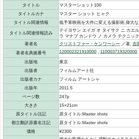
タイトル
マスターショット100
タイトルカナ
マスター ショット ヒャク
タイトル関連情報
低予算映画を大作に変える撮影術,偉大
テイヨサン エイガ オ タイサク ニ カエ
タイトル関連情報読み
ラ マナブ カンドウ ノ カメラ テクニッ
著者名
クリストファー・ケンワーシー
／著,
吉
120002321910000
,
110003719320000
著者名典拠番号
出版地
東京
出版者
フィルムアート社
出版者カナ
フィルム アートシャ
出版年
2011.5
ページ数
247p
大きさ
15×21cm
原タイトル注記
原タイトル:Master shots
都立翻訳原書名注記
原タイトル:Master shots
価格
¥2300