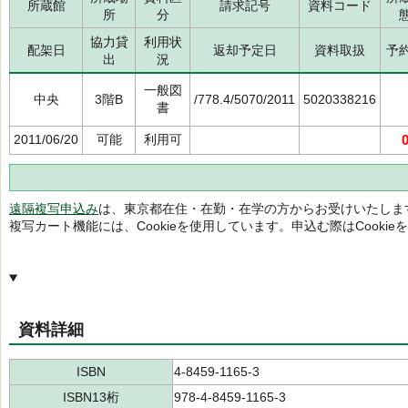
所蔵館
請求記号
資料コード
所
分
協力貸
利用状
配架日
返却予定日
資料取扱
予
出
況
一般図
中央
3階B
/778.4/5070/2011
5020338216
書
2011/06/20
可能
利用可
遠隔複写申込み
は、東京都在住・在勤・在学の方からお受けいたしま
複写カート機能には、Cookieを使用しています。申込む際はCooki
資料詳細
ISBN
4-8459-1165-3
ISBN13桁
978-4-8459-1165-3