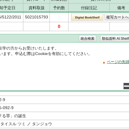
却予定日
資料取扱
予約数
付録注記
備考
6/5122/2011
5021015793
Digital BookShelf
0
在学の方からお受けいたします。
ています。申込む際はCookieを有効にしてください。
ページの先
2-9
5-092-9
する罪」の誕生
 タイスル ツミ ノ タンジョウ