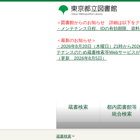
＜図書館からのお知らせ 詳細は以下をク
・メンテナンス日程、IDの有効期限、資
＜最新のお知らせ＞
・2026年8月20日（木曜日）21時から2
テナンスのため蔵書検索等Webサービス
（更新 2026年8月5日）
蔵書検索
都内図書館等
統合検索
蔵書検索
>