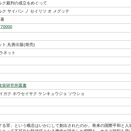
ルク裁判の成立をめぐって
ク サイバン ノ セイリツ オ メグッテ
著
770000
ト,丸善出版(発売)
プラネット
政策研究所叢書
イガク ホウセイサク ケンキュウジョ ソウショ
する罪」という概念はいかにして創出されたのか。将来の国際平和と人