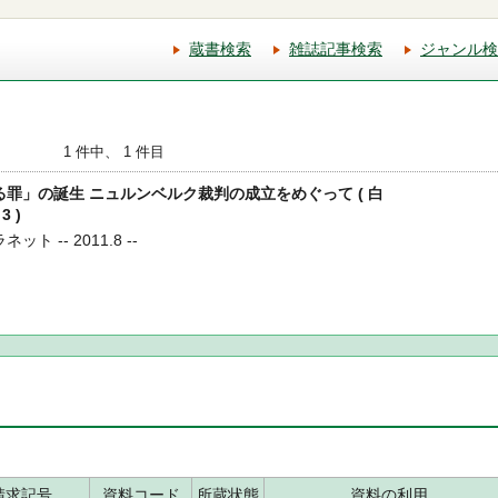
蔵書検索
雑誌記事検索
ジャンル検
1 件中、 1 件目
する罪」の誕生 ニュルンベルク裁判の成立をめぐって ( 白
 )
ト -- 2011.8 --
請求記号
資料コード
所蔵状態
資料の利用