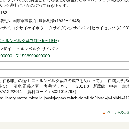
にとって不可欠な防波堤となる概念が誕生した瞬間を、ナチス戦犯を裁
ベルク裁判にさかのぼって解き明かす。
182
際刑法,国際軍事裁判∥世界戦争(1939〜1945)
ザイ,コクサイケイホウ,コクサイグンジサイバン∥セカイセンソウ(1939
ニュルンベルク裁判(1945〜1946)
ンザイ,ニュルンベルク サイバン
000000
,
511568900000000
対する罪」の誕生 ニュルンベルク裁判の成立をめぐって』（白鷗大学法
 3） 清水 正義／著 丸善プラネット 2011.8（所蔵館：中央 請
6/5122/2011 資料コード：5021015793）
log.library.metro.tokyo.lg.jp/winj/opac/switch-detail.do?lang=ja&bibid=11
ページの先