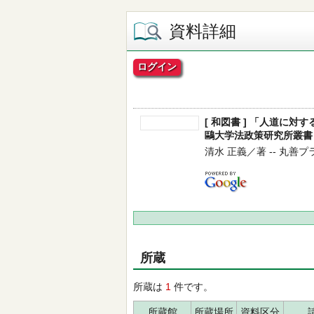
資料詳細
ログイン
[ 和図書 ] 「人道に対
鷗大学法政策研究所叢書 3
清水 正義／著 -- 丸善プラネッ
所蔵
所蔵は
1
件です。
所蔵館
所蔵場所
資料区分