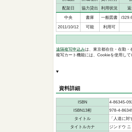
配架日
協力貸出
利用状況
返
中央
書庫
一般図書
/329.
2011/10/12
可能
利用可
遠隔複写申込み
は、東京都在住・在勤・
複写カート機能には、Cookieを使用し
資料詳細
ISBN
4-86345-09
ISBN13桁
978-4-8634
タイトル
「人道に対
タイトルカナ
ジンドウ ニ