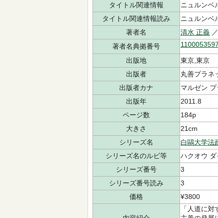
タイトル関連情報
ニュルンベ
タイトル関連情報読み
ニュルンベル
著者名
清水 正義
／
110005359
著者名典拠番号
出版地
東京,東京
出版者
丸善プラネッ
出版者カナ
マルゼン 
出版年
2011.8
ページ数
184p
大きさ
21cm
シリーズ名
白鷗大学法
シリーズ名のルビ等
ハクオウ ダ
シリーズ番号
3
シリーズ番号読み
3
価格
¥3800
「人道に対