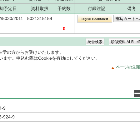
却予定日
資料取扱
予約数
付録注記
備考
2/5030/2011
5021315154
Digital BookShelf
0
在学の方からお受けいたします。
ています。申込む際はCookieを有効にしてください。
ページの先
4-9
8-924-9