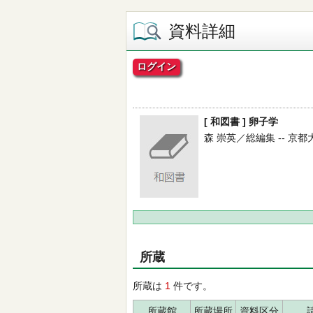
資料詳細
ログイン
[ 和図書 ] 卵子学
森 崇英／総編集 -- 京都大学
所蔵
所蔵は
1
件です。
所蔵館
所蔵場所
資料区分