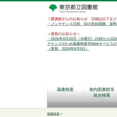
＜図書館からのお知らせ 詳細は以下をク
・メンテナンス日程、IDの有効期限、資
＜最新のお知らせ＞
・2026年8月20日（木曜日）21時から2
テナンスのため蔵書検索等Webサービス
（更新 2026年8月5日）
蔵書検索
都内図書館等
統合検索
蔵書検索
>