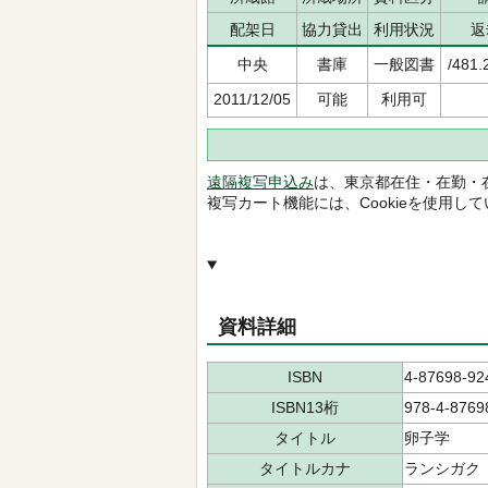
配架日
協力貸出
利用状況
返
中央
書庫
一般図書
/481.
2011/12/05
可能
利用可
遠隔複写申込み
は、東京都在住・在勤・
複写カート機能には、Cookieを使用し
資料詳細
ISBN
4-87698-92
ISBN13桁
978-4-8769
タイトル
卵子学
タイトルカナ
ランシガク