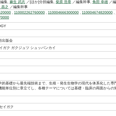
編集,
麻生 武志
／[ほか]分担編集,
柴原 浩章
／編集幹事,
角田 幸雄
／
 昌之
／編集幹事
520000
,
110002262760000
,
110004666300000
,
110004674820000
,
70000
OGY
術出版会
イガク ガクジュツ シュッパンカイ
学的基礎から最先端技術まで、生殖・発生生物学の現代を体系化した専
機能単位別に章立てし、各種テーマについては基礎・臨床の両面からの
ッセイガク