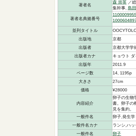
森 崇英
／総
著者名
集幹事,
島田
110000995
著者名典拠番号
100060489
並列タイトル
OOCYTOL
出版地
京都
出版者
京都大学学
出版者カナ
キョウト ダ
出版年
2011.9
ページ数
14, 1195p
大きさ
27cm
価格
¥28000
卵子の生物
内容紹介
書。卵子の
見を集約。
一般件名
卵子,発生学
一般件名カナ
ランシ,ハ
一般件名
卵子