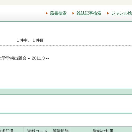
蔵書検索
雑誌記事検索
ジャンル検
1 件中、 1 件目
学術出版会 -- 2011.9 --
請求記号
資料コード
所蔵状態
資料の利用