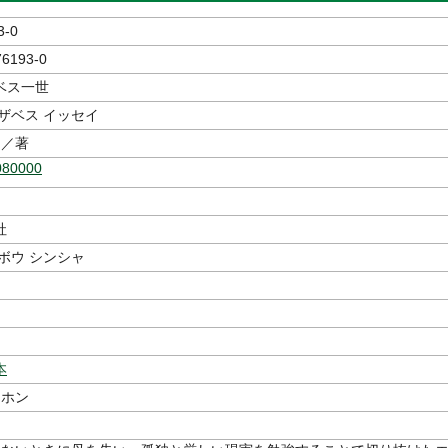
3-0
76193-0
ベス一世
ザベス イッセイ
／著
080000
社
ボウ シンシャ
本
 ホン