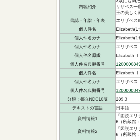
3歳にも満
内容紹介
リザベス一
王の美しく
書誌・年譜・年表
エリザベス略年
個人件名
Elizabeth(
個人件名カナ
Elizabeth
個人件名カナ
エリザベス
個人件名原綴
Elizabeth Ⅰ
個人件名典拠番号
120000084
個人件名
Elizabeth Ⅰ
個人件名カナ
エリザベス
個人件名典拠番号
120000084
分類：都立NDC10版
289.3
テキストの言語
日本語
『図説エリ
資料情報1
6（所蔵館：中
『図説エリ
資料情報2
6（所蔵館：多