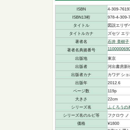
ISBN
4-309-7619
ISBN13桁
978-4-309-
タイトル
図説エリザ
タイトルカナ
ズセツ エリ
著者名
石井 美樹子
110000069
著者名典拠番号
出版地
東京
出版者
河出書房新
出版者カナ
カワデ ショ
出版年
2012.6
ページ数
119p
大きさ
22cm
シリーズ名
ふくろうの
シリーズ名のルビ等
フクロウ ノ
価格
¥1800