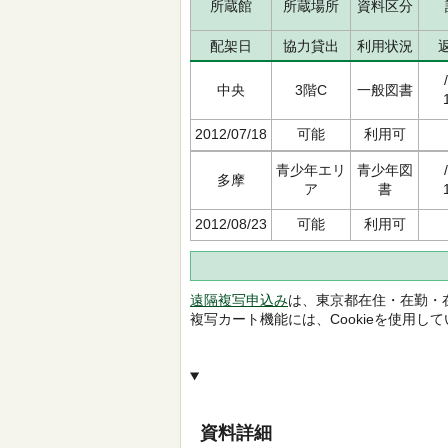
所蔵館
所蔵場所
資料区分
配架日
協力貸出
利用状況
中央
3階C
一般図書
2012/07/18
可能
利用可
青少年エリ
青少年図
多摩
ア
書
2012/08/23
可能
利用可
遠隔複写申込み
は、東京都在住・在勤・
複写カート機能には、Cookieを使用し
資料詳細