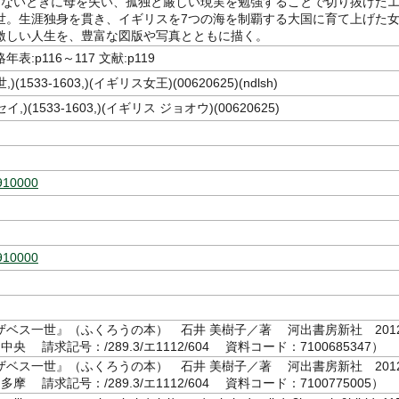
たないときに母を失い、孤独と厳しい現実を勉強することで切り抜けた
世。生涯独身を貫き、イギリスを7つの海を制覇する大国に育て上げた
激しい人生を、豊富な図版や写真とともに描く。
表:p116～117 文献:p119
1世,)(1533-1603,)(イギリス女王)(00620625)(ndlsh)
(1セイ,)(1533-1603,)(イギリス ジョオウ)(00620625)
910000
910000
ザベス一世』（ふくろうの本） 石井 美樹子／著 河出書房新社 2012
央 請求記号：/289.3/エ1112/604 資料コード：7100685347）
ザベス一世』（ふくろうの本） 石井 美樹子／著 河出書房新社 2012
摩 請求記号：/289.3/エ1112/604 資料コード：7100775005）