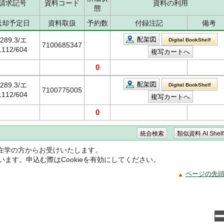
請求記号
資料コード
資料の利用
態
返却予定日
資料取扱
予約数
付録注記
備考
配架図
/289.3/エ
Digital BookShelf
7100685347
1112/604
0
配架図
/289.3/エ
Digital BookShelf
7100775005
1112/604
0
在学の方からお受けいたします。
ています。申込む際はCookieを有効にしてください。
ページの先