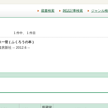
蔵書検索
雑誌記事検索
ジャンル検
1 件中、 1 件目
ス一世 ( ふくろうの本 )
社 -- 2012.6 --
所蔵状