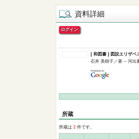
資料詳細
ログイン
[ 和図書 ] 図説エリザベ
石井 美樹子／著 -- 河出書房新
所蔵
所蔵は
2
件です。