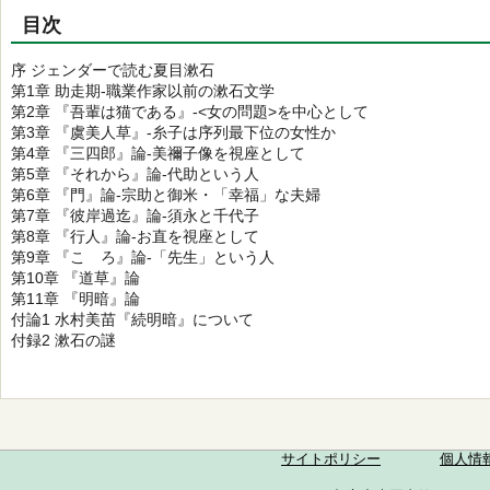
目次
序 ジェンダーで読む夏目漱石
第1章 助走期-職業作家以前の漱石文学
第2章 『吾輩は猫である』-<女の問題>を中心として
第3章 『虞美人草』-糸子は序列最下位の女性か
第4章 『三四郎』論-美禰子像を視座として
第5章 『それから』論-代助という人
第6章 『門』論-宗助と御米・「幸福」な夫婦
第7章 『彼岸過迄』論-須永と千代子
第8章 『行人』論-お直を視座として
第9章 『こゝろ』論-「先生」という人
第10章 『道草』論
第11章 『明暗』論
付論1 水村美苗『続明暗』について
付録2 漱石の謎
サイトポリシー
個人情