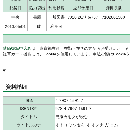
配架日
協力貸出
利用状況
返却予定日
資料取扱
中央
書庫
一般図書
/910.26/ナ6/757
7102001380
2013/05/01
可能
利用可
遠隔複写申込み
は、東京都在住・在勤・在学の方からお受けいたしま
複写カート機能には、Cookieを使用しています。申込む際はCooki
資料詳細
ISBN
4-7907-1591-7
ISBN13桁
978-4-7907-1591-7
タイトル
男漱石を女が読む
タイトルカナ
オトコ ソウセキ オ オンナ ガ ヨム