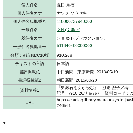
個人件名
夏目 漱石
個人件名カナ
ナツメ ソウセキ
個人件名典拠番号
110000737940000
一般件名
女性(文学上)
一般件名カナ
ジョセイ(ブンガクジョウ)
511340400000000
一般件名典拠番号
分類：都立NDC10版
910.268
テキストの言語
日本語
書評掲載紙
中日新聞・東京新聞 2013/05/19
書評掲載紙2
朝日新聞 2015/09/20
『男漱石を女が読む』 渡邊 澄子／著 
資料情報1
記号：/910.26/ナ6/757 資料コード：71
https://catalog.library.metro.tokyo.lg.jp
URL
246561