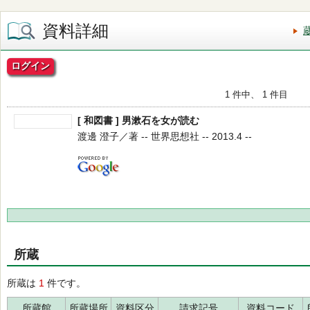
資料詳細
ログイン
1 件中、 1 件目
[ 和図書 ] 男漱石を女が読む
渡邊 澄子／著 -- 世界思想社 -- 2013.4 --
所蔵
所蔵は
1
件です。
所蔵館
所蔵場所
資料区分
請求記号
資料コード