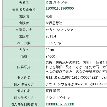
著者名
渡邊 澄子
／著
110001101960000
著者名典拠番号
出版地
京都
出版者
世界思想社
出版者カナ
セカイ シソウシャ
出版年
2013.4
ページ数
5, 397, 7p
大きさ
22cm
価格
¥4000
男権・夫権絶対の時代、弱者・下位者と
内容紹介
れとを等価に見ることができた漱石。漱
ら女の視点で読み、漱石の平等主義が本
個人件名
夏目, 漱石,(1867-1916)(00054222)(ndls
個人件名カナ
ナツメ, ソウセキ,(1867-1916)(00054222
個人件名
夏目 漱石
個人件名カナ
ナツメ ソウセキ
個人件名典拠番号
110000737940000