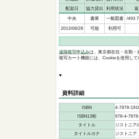
配架日
協力貸出
利用状況
返
中央
書庫
一般図書
/493.
2013/08/28
可能
利用可
遠隔複写申込み
は、東京都在住・在勤・
複写カート機能には、Cookieを使用し
資料詳細
ISBN
4-7878-191
ISBN13桁
978-4-7878
タイトル
ジストニア
タイトルカナ
ジストニア 