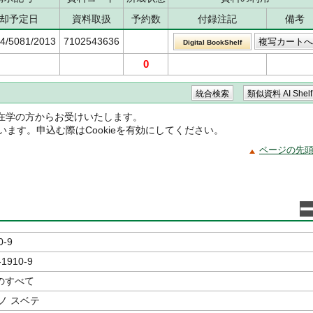
却予定日
資料取扱
予約数
付録注記
備考
74/5081/2013
7102543636
Digital BookShelf
0
在学の方からお受けいたします。
ています。申込む際はCookieを有効にしてください。
ページの先
0-9
-1910-9
のすべて
ノ スベテ