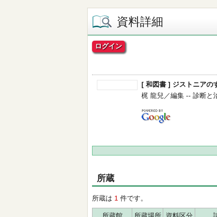
資料詳細
ログイン
[ 和図書 ] ジストニア
梶 龍兒／編集 -- 診断と治療社
所蔵
所蔵は
1
件です。
所蔵館
所蔵場所
資料区分