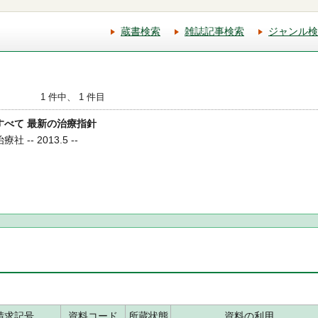
蔵書検索
雑誌記事検索
ジャンル検
1 件中、 1 件目
のすべて 最新の治療指針
 -- 2013.5 --
請求記号
資料コード
所蔵状態
資料の利用