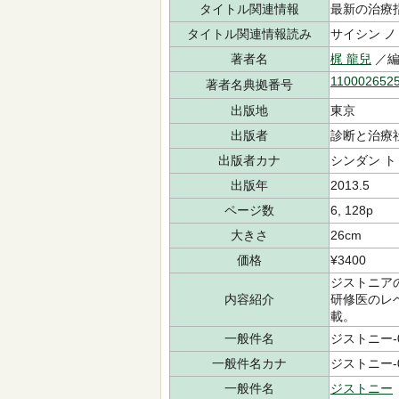
タイトル関連情報
最新の治療
タイトル関連情報読み
サイシン ノ
著者名
梶 龍兒
／編
110002652
著者名典拠番号
出版地
東京
出版者
診断と治療
出版者カナ
シンダン ト
出版年
2013.5
ページ数
6, 128p
大きさ
26cm
価格
¥3400
ジストニア
内容紹介
研修医のレ
載。
一般件名
ジストニー-01
一般件名カナ
ジストニー-0
一般件名
ジストニー