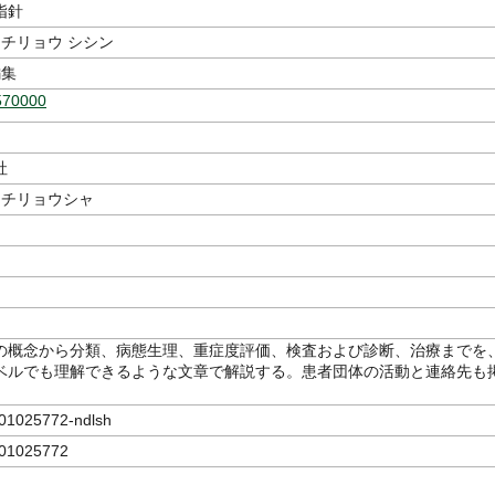
指針
 チリョウ シシン
集
570000
社
 チリョウシャ
の概念から分類、病態生理、重症度評価、検査および診断、治療までを
ベルでも理解できるような文章で解説する。患者団体の活動と連絡先も
025772-ndlsh
1025772