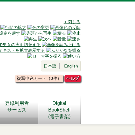
＞閉じる
日本語
English
複写申込カート（0件）
ヘルプ
登録利用者
Digital
サービス
BookShelf
(電子書架)