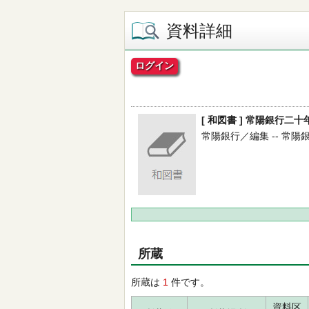
資料詳細
ログイン
[ 和図書 ] 常陽銀行二十
常陽銀行／編集 -- 常陽銀行 -
所蔵
所蔵は
1
件です。
資料区