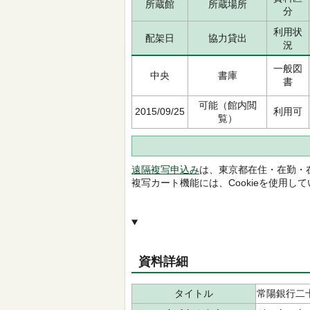
所蔵館
所蔵場所
分
利用状
配架日
協力貸出
況
一般図
中央
書庫
書
可能（館内閲
2015/09/25
利用可
覧）
遠隔複写申込み
は、東京都在住・在勤・
複写カート機能には、Cookieを使用し
資料詳細
タイトル
常陽銀行二