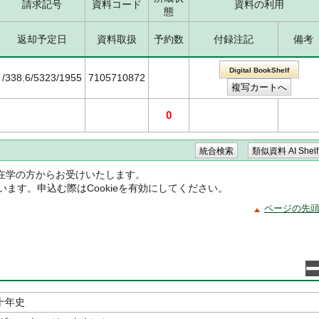
請求記号
資料コード
資料の利用
態
返却予定日
資料取扱
予約数
付録注記
備考
Digital BookShelf
/338.6/5323/1955
7105710872
0
在学の方からお受けいたします。
ています。申込む際はCookieを有効にしてください。
ページの先
十年史