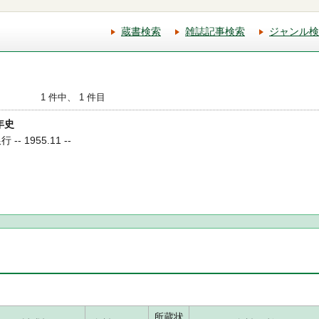
蔵書検索
雑誌記事検索
ジャンル検
1 件中、 1 件目
年史
- 1955.11 --
所蔵状