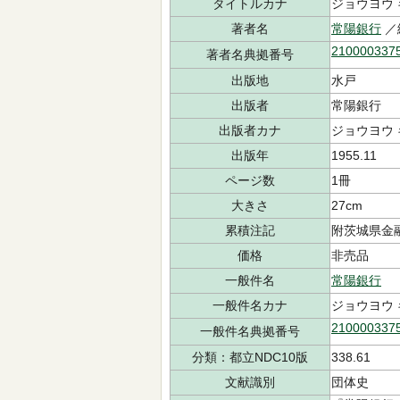
タイトルカナ
ジョウヨウ
著者名
常陽銀行
／
210000337
著者名典拠番号
出版地
水戸
出版者
常陽銀行
出版者カナ
ジョウヨウ
出版年
1955.11
ページ数
1冊
大きさ
27cm
累積注記
附茨城県金
価格
非売品
一般件名
常陽銀行
一般件名カナ
ジョウヨウ
210000337
一般件名典拠番号
分類：都立NDC10版
338.61
文献識別
団体史