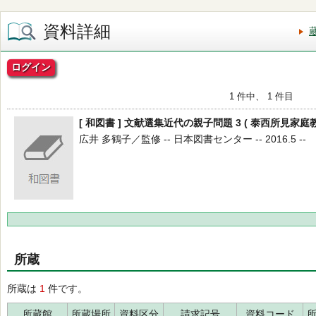
資料詳細
ログイン
1 件中、 1 件目
[ 和図書 ] 文献選集近代の親子問題 3 ( 泰西所見家庭
広井 多鶴子／監修 -- 日本図書センター -- 2016.5 --
所蔵
所蔵は
1
件です。
所蔵館
所蔵場所
資料区分
請求記号
資料コード