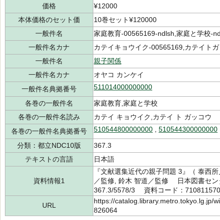
価格
¥12000
本体価格のセット価
10巻セット¥120000
一般件名
家庭教育-00565169-ndlsh,家庭と学校-ndl
一般件名カナ
カテイキョウイク-00565169,カテイトガッ
一般件名
親子関係
一般件名カナ
オヤコ カンケイ
511014000000000
一般件名典拠番号
各巻の一般件名
家庭教育,家庭と学校
各巻の一般件名読み
カテイ キョウイク,カテイ ト ガッコウ
510544800000000
,
510544300000000
各巻の一般件名典拠番号
分類：都立NDC10版
367.3
テキストの言語
日本語
『文献選集近代の親子問題 3』（ 泰西
資料情報1
／監修, 鈴木 智道／監修 日本図書セン
367.3/5578/3 資料コード：71081157
https://catalog.library.metro.tokyo.lg.jp
URL
826064