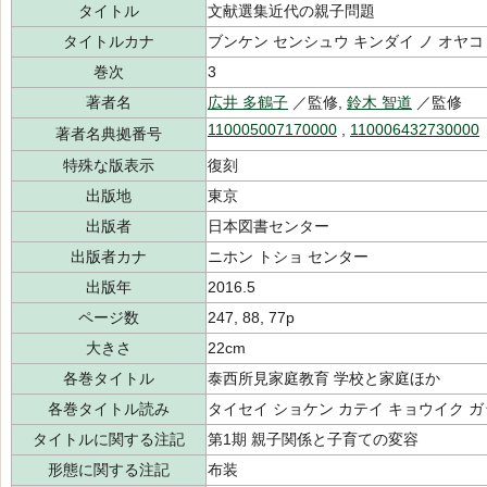
タイトル
文献選集近代の親子問題
タイトルカナ
ブンケン センシュウ キンダイ ノ オヤコ
巻次
3
著者名
広井 多鶴子
／監修,
鈴木 智道
／監修
110005007170000
,
110006432730000
著者名典拠番号
特殊な版表示
復刻
出版地
東京
出版者
日本図書センター
出版者カナ
ニホン トショ センター
出版年
2016.5
ページ数
247, 88, 77p
大きさ
22cm
各巻タイトル
泰西所見家庭教育 学校と家庭ほか
各巻タイトル読み
タイセイ ショケン カテイ キョウイク ガ
タイトルに関する注記
第1期 親子関係と子育ての変容
形態に関する注記
布装