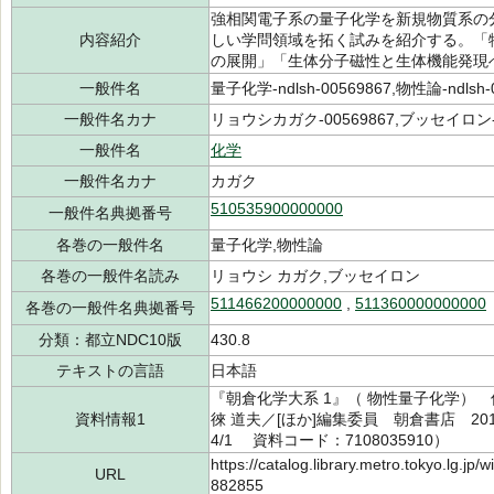
強相関電子系の量子化学を新規物質系の
内容紹介
しい学問領域を拓く試みを紹介する。「
の展開」「生体分子磁性と生体機能発現
一般件名
量子化学-ndlsh-00569867,物性論-ndlsh-
一般件名カナ
リョウシカガク-00569867,ブッセイロン-0
一般件名
化学
一般件名カナ
カガク
510535900000000
一般件名典拠番号
各巻の一般件名
量子化学,物性論
各巻の一般件名読み
リョウシ カガク,ブッセイロン
511466200000000
,
511360000000000
各巻の一般件名典拠番号
分類：都立NDC10版
430.8
テキストの言語
日本語
『朝倉化学大系 1』（ 物性量子化学） 佐
資料情報1
徠 道夫／[ほか]編集委員 朝倉書店 2016
4/1 資料コード：7108035910）
https://catalog.library.metro.tokyo.lg.jp
URL
882855