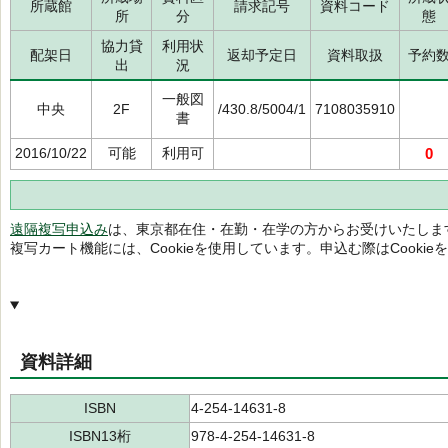
所蔵館
請求記号
資料コード
所
分
態
協力貸
利用状
配架日
返却予定日
資料取扱
予約
出
況
一般図
中央
2F
/430.8/5004/1
7108035910
書
2016/10/22
可能
利用可
0
遠隔複写申込み
は、東京都在住・在勤・在学の方からお受けいたしま
複写カート機能には、Cookieを使用しています。申込む際はCooki
資料詳細
ISBN
4-254-14631-8
ISBN13桁
978-4-254-14631-8