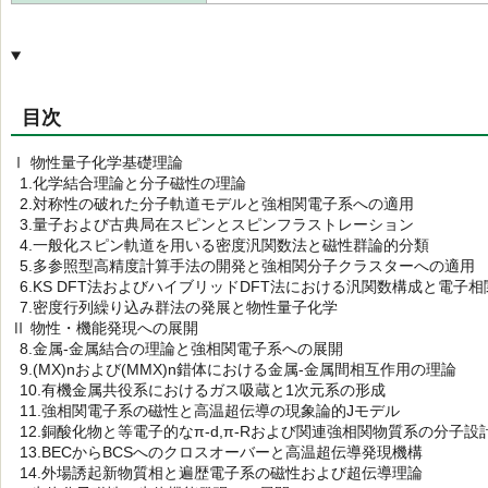
目次
Ⅰ 物性量子化学基礎理論
1.化学結合理論と分子磁性の理論
2.対称性の破れた分子軌道モデルと強相関電子系への適用
3.量子および古典局在スピンとスピンフラストレーション
4.一般化スピン軌道を用いる密度汎関数法と磁性群論的分類
5.多参照型高精度計算手法の開発と強相関分子クラスターへの適用
6.KS DFT法およびハイブリッドDFT法における汎関数構成と電子
7.密度行列繰り込み群法の発展と物性量子化学
Ⅱ 物性・機能発現への展開
8.金属-金属結合の理論と強相関電子系への展開
9.(MX)nおよび(MMX)n錯体における金属-金属間相互作用の理論
10.有機金属共役系におけるガス吸蔵と1次元系の形成
11.強相関電子系の磁性と高温超伝導の現象論的Jモデル
12.銅酸化物と等電子的なπ-d,π-Rおよび関連強相関物質系の分子設
13.BECからBCSへのクロスオーバーと高温超伝導発現機構
14.外場誘起新物質相と遍歴電子系の磁性および超伝導理論