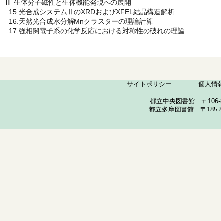
Ⅲ 生体分子磁性と生体機能発現への展開
15.光合成システムⅡのXRDおよびXFEL結晶構造解析
16.天然光合成水分解Mnクラスターの理論計算
17.強相関電子系の化学反応における対称性の破れの理論
サイトポリシー
個人情
都立中央図書館 〒106-857
都立多摩図書館 〒185-852