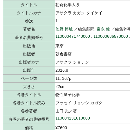
タイトル
朝倉化学大系
タイトルカナ
アサクラ カガク タイケイ
巻次
1
著者名
佐野 博敏
／編集顧問,
富永 健
／編集幹事
110000471740000
,
110000686570000
著者名典拠番号
出版地
東京
出版者
朝倉書店
出版者カナ
アサクラ ショテン
出版年
2016.8
ページ数
11, 367p
大きさ
22cm
各巻タイトル
物性量子化学
各巻タイトル読み
ブッセイ リョウシ カガク
各巻著者
山口 兆／著
110004231610000
各巻の著者の典拠番号
価格
¥7600