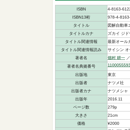
ISBN
4-8163-612
ISBN13桁
978-4-8163
タイトル
図解自動車
タイトルカナ
ズカイ ジド
タイトル関連情報
最新オール
タイトル関連情報読み
サイシン オ
著者名
畑村 耕一
／
110005559
著者名典拠番号
出版地
東京
出版者
ナツメ社
出版者カナ
ナツメシャ
出版年
2016.11
ページ数
279p
大きさ
21cm
価格
¥2000