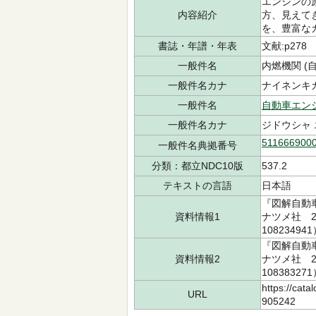
エンジンの
内容紹介
方、見えて
を、豊富な
書誌・年譜・年表
文献:p278
一般件名
内燃機関 (自動
一般件名カナ
ナイネンキカン
一般件名
自動車エン
一般件名カナ
ジドウシャ
511666900
一般件名典拠番号
分類：都立NDC10版
537.2
テキストの言語
日本語
『図解自動
資料情報1
ナツメ社 20
10823494
『図解自動
資料情報2
ナツメ社 20
10838327
https://cata
URL
905242