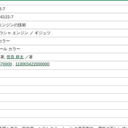
2-7
-6122-7
エンジンの技術
ウシャ エンジン ノ ギジュツ
カラー
ール カラー
著,
世良 耕太
／著
370000
,
110003422000000