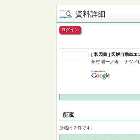
資料詳細
ログイン
[ 和図書 ] 図解自動車
畑村 耕一／著 -- ナツメ社 --
所蔵
所蔵は
2
件です。