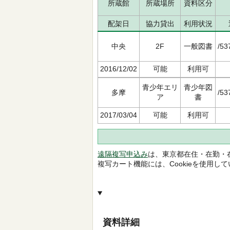
所蔵館
所蔵場所
資料区分
配架日
協力貸出
利用状況
中央
2F
一般図書
/53
2016/12/02
可能
利用可
青少年エリ
青少年図
多摩
/53
ア
書
2017/03/04
可能
利用可
遠隔複写申込み
は、東京都在住・在勤・
複写カート機能には、Cookieを使用し
資料詳細