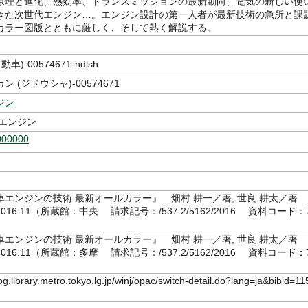
原理と進化、熱効率、トランスミッションの最新動向、電気の新しい使
きた次世代エンジン…。エンジン設計の第一人者が最新技術の急所と課
カラー図版とともに厳しく、そして熱く解説する。
車)-00574671-ndlsh
 (ジドウシャ)-00574671
ジン
 エンジン
000000
車エンジンの技術 最新オールカラー』 畑村 耕一／著, 世良 耕太／
16.11（所蔵館：中央 請求記号：/537.2/5162/2016 資料コード：
1）
車エンジンの技術 最新オールカラー』 畑村 耕一／著, 世良 耕太／
16.11（所蔵館：多摩 請求記号：/537.2/5162/2016 資料コード：
1）
log.library.metro.tokyo.lg.jp/winj/opac/switch-detail.do?lang=ja&bibid=11