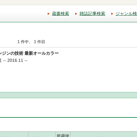
蔵書検索
雑誌記事検索
ジャンル検
1 件中、 1 件目
エンジンの技術 最新オールカラー
 2016.11 --
所蔵状