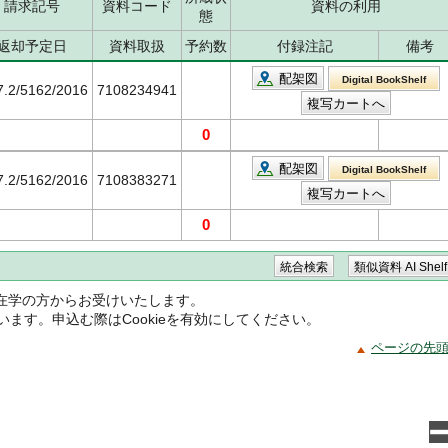
請求記号
資料コード
資料の利用
態
返却予定日
資料取扱
予約数
付録注記
備考
配架図
Digital BookShelf
7.2/5162/2016
7108234941
0
配架図
Digital BookShelf
7.2/5162/2016
7108383271
0
在学の方からお受けいたします。
ています。申込む際はCookieを有効にしてください。
ページの先