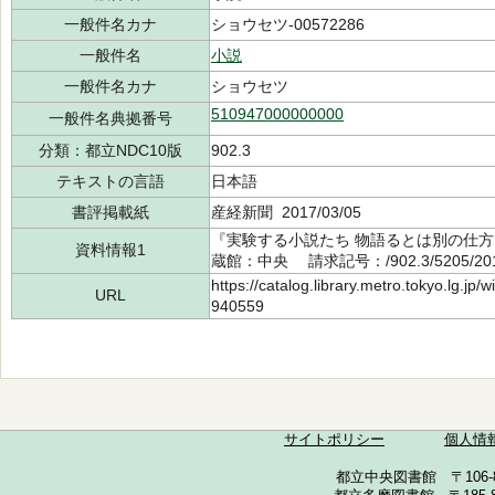
一般件名カナ
ショウセツ-00572286
一般件名
小説
一般件名カナ
ショウセツ
510947000000000
一般件名典拠番号
分類：都立NDC10版
902.3
テキストの言語
日本語
書評掲載紙
産経新聞 2017/03/05
『実験する小説たち 物語るとは別の仕方で
資料情報1
蔵館：中央 請求記号：/902.3/5205/2
https://catalog.library.metro.tokyo.lg.jp
URL
940559
サイトポリシー
個人情
都立中央図書館 〒106-857