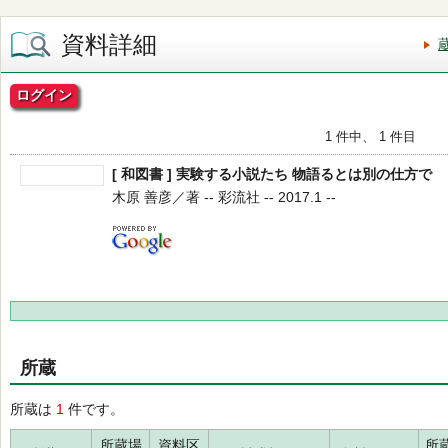
資料詳細
ログイン
1 件中、 1 件目
[ 和図書 ] 実験する小説たち 物語るとは別の仕方で
木原 善彦／著 -- 彩流社 -- 2017.1 --
所蔵
所蔵は
1
件です。
所蔵場
資料区
所