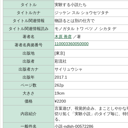
タイトル
実験する小説たち
タイトルカナ
ジッケン スル ショウセツタチ
タイトル関連情報
物語るとは別の仕方で
タイトル関連情報読み
モノガタル トワ ベツ ノ シカタ デ
著者名
木原 善彦
／著
110003360050000
著者名典拠番号
出版地
[東京]
出版者
彩流社
出版者カナ
サイリュウシャ
出版年
2017.1
ページ数
262p
大きさ
19cm
価格
¥2200
言葉遊び、視覚的企み、まことしやかな
内容紹介
切り拓く「実験小説」のタイプ毎に、特
る。
一般件名
小説-ndlsh-00572286