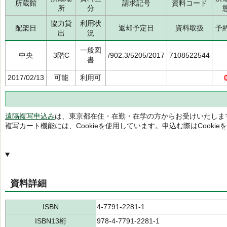
所蔵館
請求記号
資料コード
所
分
協力貸
利用状
配架日
返却予定日
資料取扱
予
出
況
一般図
中央
3階C
/902.3/5205/2017
7108522544
書
2017/02/13
可能
利用可
遠隔複写申込み
は、東京都在住・在勤・在学の方からお受けいたしま
複写カート機能には、Cookieを使用しています。申込む際はCooki
資料詳細
ISBN
4-7791-2281-1
ISBN13桁
978-4-7791-2281-1