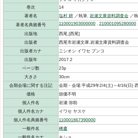
巻次
14
著者名
塩村 耕
／執筆,
岩瀬文庫資料調査会
／執
110001903000000
,
210001095280000
著者名典拠番号
出版地
西尾,[西尾]
出版者
西尾市岩瀬文庫,岩瀬文庫資料調査会
出版者カナ
ニシオシ イワセ ブンコ
出版年
2017.2
ページ数
23p
大きさ
30cm
会期会場に関する注記
会期・会場:平成29年2/4(土)～4/16(日
価格
頒価不明
個人件名
岩瀬 弥助
個人件名カナ
イワセ ヤスケ
個人件名典拠番号
110001867390000
一般件名
稀書
一般件名カナ
キショ