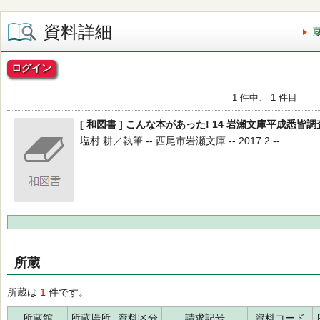
資料詳細
ログイン
1 件中、 1 件目
[ 和図書 ] こんな本があった! 14 岩瀬文庫平成悉皆
塩村 耕／執筆 -- 西尾市岩瀬文庫 -- 2017.2 --
所蔵
所蔵は
1
件です。
所蔵館
所蔵場所
資料区分
請求記号
資料コード