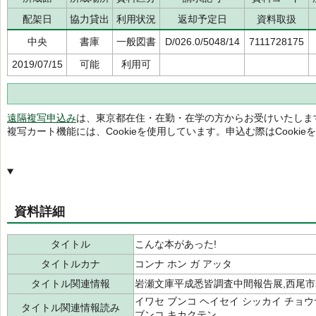
配架日
協力貸出
利用状況
返却予定日
資料取扱
中央
書庫
一般図書
D/026.0/5048/14
7111728175
2019/07/15
可能
利用可
遠隔複写申込み
は、東京都在住・在勤・在学の方からお受けいたしま
複写カート機能には、Cookieを使用しています。申込む際はCooki
資料詳細
タイトル
こんな本があった!
タイトルカナ
コンナ ホン ガ アッタ
タイトル関連情報
岩瀬文庫平成悉皆調査中間報告展,西尾
イワセ ブンコ ヘイセイ シッカイ チョウ
タイトル関連情報読み
ブンコ キカクテン