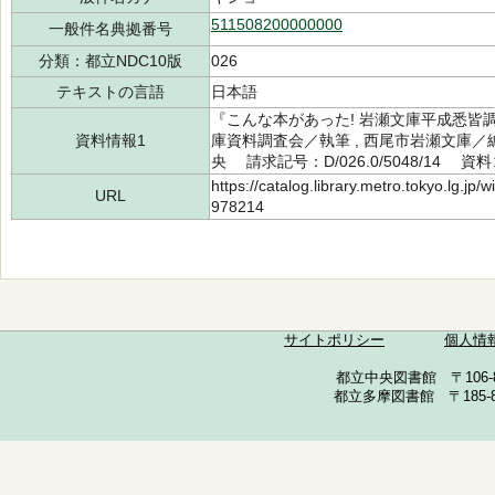
511508200000000
一般件名典拠番号
分類：都立NDC10版
026
テキストの言語
日本語
『こんな本があった! 岩瀬文庫平成悉皆調
資料情報1
庫資料調査会／執筆 , 西尾市岩瀬文庫／
央 請求記号：D/026.0/5048/14 資料
https://catalog.library.metro.tokyo.lg.jp
URL
978214
サイトポリシー
個人情
都立中央図書館 〒106-857
都立多摩図書館 〒185-852