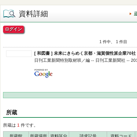
資料詳細
ログイン
1 件中、 1 件目
[ 和図書 ] 未来にきらめく京都・滋賀個性派企業70社
日刊工業新聞特別取材班／編 -- 日刊工業新聞社 -- 2017.
所蔵
所蔵は
1
件です。
所蔵館
所蔵場所
資料区分
請求記号
資料コード