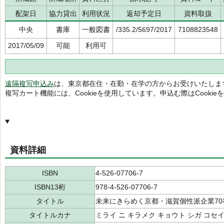
配架日
協力貸出
利用状況
返却予定日
資料取扱
中央
書庫
一般図書
/335.2/5697/2017
7108823548
2017/05/09
可能
利用可
遠隔複写申込み
は、東京都在住・在勤・在学の方からお受けいたしま
複写カート機能には、Cookieを使用しています。申込む際はCooki
資料詳細
ISBN
4-526-07706-7
ISBN13桁
978-4-526-07706-7
タイトル
未来にきらめく京都・滋賀個性派企業70
タイトルカナ
ミライ ニ キラメク キョウト シガ コセ