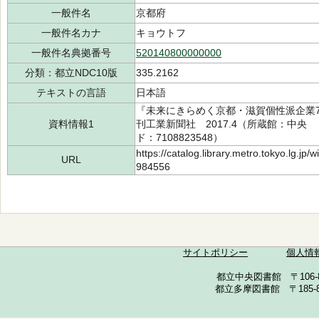
一般件名
京都府
一般件名カナ
キョウトフ
一般件名典拠番号
520140800000000
分類：都立NDC10版
335.2162
テキストの言語
日本語
『未来にきらめく京都・滋賀個性派企業
資料情報1
刊工業新聞社 2017.4（所蔵館：中央 請求
ド：7108823548）
https://catalog.library.metro.tokyo.lg.jp
URL
984556
サイトポリシー
個人情
都立中央図書館 〒106-857
都立多摩図書館 〒185-852