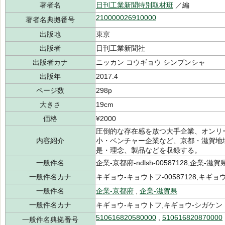
著者名
日刊工業新聞特別取材班
／編
210000026910000
著者名典拠番号
出版地
東京
出版者
日刊工業新聞社
出版者カナ
ニッカン コウギョウ シンブンシャ
出版年
2017.4
ページ数
298p
大きさ
19cm
価格
¥2000
圧倒的な存在感を放つ大手企業、オンリ
内容紹介
小・ベンチャー企業など、京都・滋賀地
是・理念、製品などを収録する。
一般件名
企業-京都府-ndlsh-00587128,企業-滋賀県-
一般件名カナ
キギョウ-キョウトフ-00587128,キギョウ-
一般件名
企業-京都府
,
企業-滋賀県
一般件名カナ
キギョウ-キョウトフ,キギョウ-シガケン
510616820580000
,
510616820870000
一般件名典拠番号