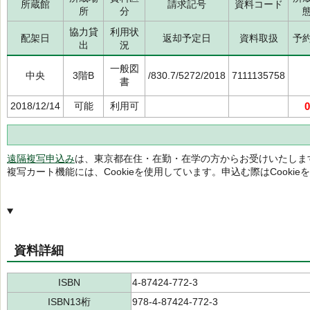
所蔵館
請求記号
資料コード
所
分
協力貸
利用状
配架日
返却予定日
資料取扱
予
出
況
一般図
中央
3階B
/830.7/5272/2018
7111135758
書
2018/12/14
可能
利用可
0
遠隔複写申込み
は、東京都在住・在勤・在学の方からお受けいたしま
複写カート機能には、Cookieを使用しています。申込む際はCooki
資料詳細
ISBN
4-87424-772-3
ISBN13桁
978-4-87424-772-3