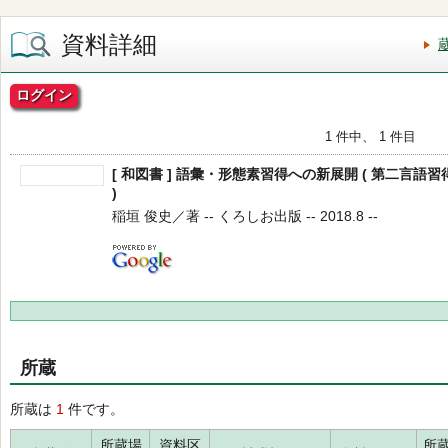
資料詳細
ログイン
1 件中、 1 件目
[ 和図書 ] 語彙・形態素習得への新展開 ( 第二言語
)
稲垣 俊史／著 -- くろしお出版 -- 2018.8 --
所蔵
所蔵は
1
件です。
所蔵場
資料区
所