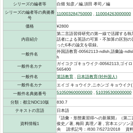
シリーズの編者等
白畑 知彦／編,須田 孝司／編
シリーズの編者等の典拠番
110003284750000
,
110004263000000
号
価格
¥2800
第二言語習得研究の第一線で活躍する執
内容紹介
話者による英語の可算・不加算の区別の
った6本の論文を収録。
外国語教育-00562113-ndlsh,語彙論-ndlsh
一般件名
h
ガイコクゴキョウイク-00562113,ゴイロン
一般件名カナ
565400
一般件名
英語教育
,
日本語教育(対外国人)
一般件名カナ
エイゴ キョウイク,ニホンゴ キョウイク(
510509600000000
,
510395300000000
一般件名典拠番号
分類：都立NDC10版
830.7
テキストの言語
日本語
『語彙・形態素習得への新展開』（第二
資料情報1
俊史／著, 梅田 真理／著 , 宮本エジソ
央 請求記号：/830.7/5272/2018 資