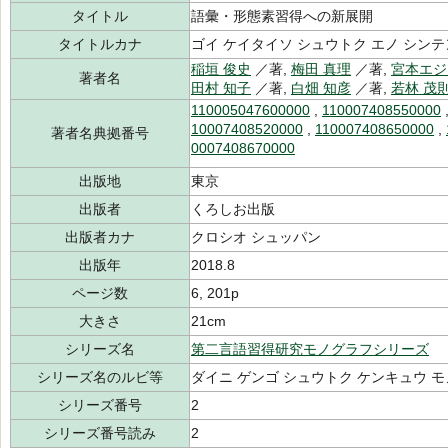
タイトル
語彙・形態素習得への新展開
タイトルカナ
ゴイ ケイタイソ シュウトク エノ シン
稲垣 俊史
／著,
梅田 真理
／著,
宮本エジ
著者名
田村 知子
／著,
白畑 知彦
／著,
若林 茂
110005047600000
,
110007408550000
10007408520000
,
110007408650000
,
著者名典拠番号
0007408670000
出版地
東京
出版者
くろしお出版
出版者カナ
クロシオ シュッパン
出版年
2018.8
ページ数
6, 201p
大きさ
21cm
シリーズ名
第二言語習得研究モノグラフシリーズ
シリーズ名のルビ等
ダイニ ゲンゴ シュウトク ケンキュウ 
シリーズ番号
2
シリーズ番号読み
2