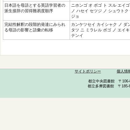
日本語を母語とする英語学習者の
ニホンゴ オ ボゴ ト スル エイ
派生接辞の習得難易度順序
ノ ハセイ セツジ ノ シュウトク
ジョ
完結性解釈の段階的発達にみられ
カンケツセイ カイシャク ノ ダ
る母語の影響と語彙の転移
タツ ニ ミラレル ボゴ ノ エイキ
テンイ
サイトポリシー
個人情
都立中央図書館 〒106-857
都立多摩図書館 〒185-852