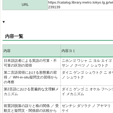
https://catalog.library.metro.tokyo.lg.jp
URL
239139
内容一覧
内容
内容ヨミ
日本語話者による英語の可算・不
ニホンゴ ワシャ ニ ヨル エイゴ
可算の区別の習得
サン ノ クベツ ノ シュウトク
第二言語習得における形態素の習
ダイニ ゲンゴ シュウトク ニ 
得 ／ WH‐in‐situ疑問文の習得から
ノ シュウトク
の考察
第2言語における普遍的な文理解メ
ダイニ ゲンゴ ニ オケル フヘン
カニズム
イ メカニズム
前置詞脱落の誤りと格の関係 ／ 受
ゼンチシ ダツラク ノ アヤマリ 
動文と疑問文・関係節の比較から
ケイ