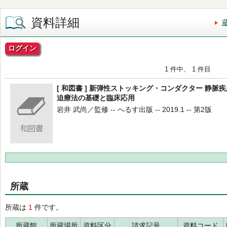
資料詳細
ログイン
1 件中、 1 件目
[ 和図書 ] 新弾性ストッキング・コンダクター 静
迫療法の基礎と臨床応用
岩井 武尚／監修 -- へるす出版 -- 2019.1 -- 第2版
所蔵
所蔵は
1
件です。
所蔵館
所蔵場所
資料区分
請求記号
資料コード