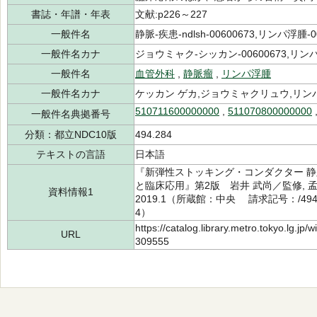
書誌・年譜・年表
文献:p226～227
一般件名
静脈-疾患-ndlsh-00600673,リンパ浮腫-001
一般件名カナ
ジョウミャク-シッカン-00600673,リンパ 
一般件名
血管外科
,
静脈瘤
,
リンパ浮腫
一般件名カナ
ケッカン ゲカ,ジョウミャクリュウ,リン
510711600000000
,
511070800000000
一般件名典拠番号
分類：都立NDC10版
494.284
テキストの言語
日本語
『新弾性ストッキング・コンダクター 
と臨床応用』第2版 岩井 武尚／監修, 
資料情報1
2019.1（所蔵館：中央 請求記号：/494.2
4）
https://catalog.library.metro.tokyo.lg.jp
URL
309555