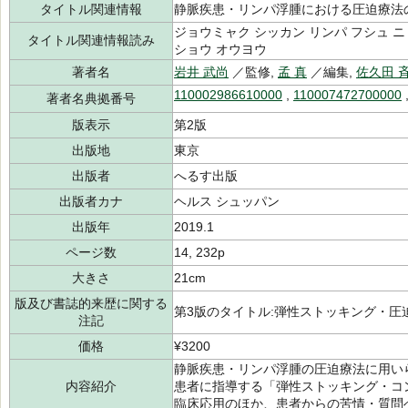
タイトル関連情報
静脈疾患・リンパ浮腫における圧迫療法
ジョウミャク シッカン リンパ フシュ ニ 
タイトル関連情報読み
ショウ オウヨウ
著者名
岩井 武尚
／監修,
孟 真
／編集,
佐久田 
110002986610000
,
110007472700000
著者名典拠番号
版表示
第2版
出版地
東京
出版者
へるす出版
出版者カナ
ヘルス シュッパン
出版年
2019.1
ページ数
14, 232p
大きさ
21cm
版及び書誌的来歴に関する
第3版のタイトル:弾性ストッキング・圧
注記
価格
¥3200
静脈疾患・リンパ浮腫の圧迫療法に用い
内容紹介
患者に指導する「弾性ストッキング・コ
臨床応用のほか、患者からの苦情・質問