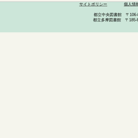
サイトポリシー
個人情
都立中央図書館 〒106-857
都立多摩図書館 〒185-852