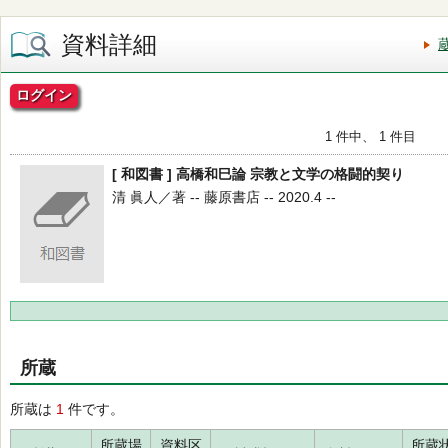
資料詳細
ログイン
1 件中、 1 件目
[ 和図書 ] 高橋和巳論 宗教と文学の格闘的契り
清 眞人／著 -- 藤原書店 -- 2020.4 --
所蔵
所蔵は
1
件です。
所蔵場
資料区
所蔵