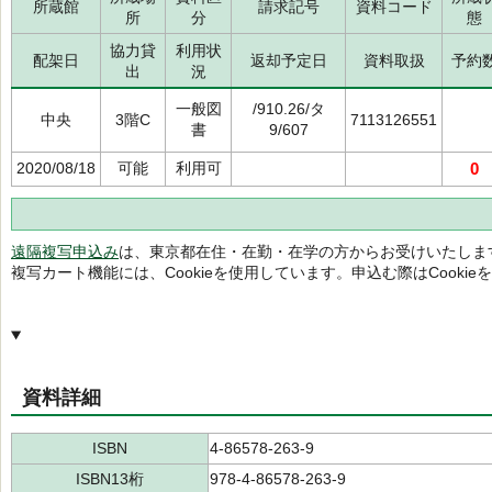
所蔵館
請求記号
資料コード
所
分
態
協力貸
利用状
配架日
返却予定日
資料取扱
予約
出
況
一般図
/910.26/タ
中央
3階C
7113126551
書
9/607
2020/08/18
可能
利用可
0
遠隔複写申込み
は、東京都在住・在勤・在学の方からお受けいたしま
複写カート機能には、Cookieを使用しています。申込む際はCooki
資料詳細
ISBN
4-86578-263-9
ISBN13桁
978-4-86578-263-9