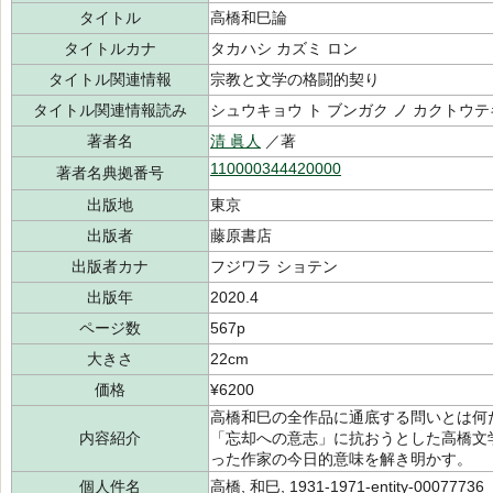
タイトル
高橋和巳論
タイトルカナ
タカハシ カズミ ロン
タイトル関連情報
宗教と文学の格闘的契り
タイトル関連情報読み
シュウキョウ ト ブンガク ノ カクトウテ
著者名
清 眞人
／著
110000344420000
著者名典拠番号
出版地
東京
出版者
藤原書店
出版者カナ
フジワラ ショテン
出版年
2020.4
ページ数
567p
大きさ
22cm
価格
¥6200
高橋和巳の全作品に通底する問いとは何
内容紹介
「忘却への意志」に抗おうとした高橋文
った作家の今日的意味を解き明かす。
個人件名
高橋, 和巳, 1931-1971-entity-00077736