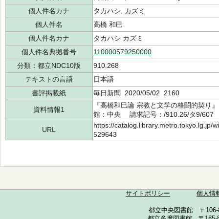
個人件名カナ
タカハシ, カズミ
個人件名
高橋 和巳
個人件名カナ
タカハシ カズミ
個人件名典拠番号
110000579250000
分類：都立NDC10版
910.268
テキストの言語
日本語
書評掲載紙
毎日新聞 2020/05/02 2160
『高橋和巳論 宗教と文学の格闘的契り』 
資料情報1
館：中央 請求記号：/910.26/タ9/607
https://catalog.library.metro.tokyo.lg.jp
URL
529643
サイトポリシー
個人情
都立中央図書館 〒106-857
都立多摩図書館 〒185-852