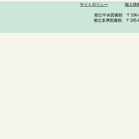
サイトポリシー
個人情
都立中央図書館 〒106-857
都立多摩図書館 〒185-852