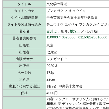
タイトル
文化学の境域
タイトルカナ
ブンカガク ノ キョウイキ
タイトル関連情報
中央英米文学会五十周年記念論集
タイトル関連情報読み
チュウオウ エイベイ ブンガクカイ ゴジ
著者名
吉川信
／監修,
坂淳一
／[ほか] 編
110003740520000
,
011502525810000
著者名典拠番号
出版地
東京
出版者
七月堂
出版者カナ
シチガツドウ
出版年
2020.3
ページ数
372p
大きさ
22cm
出版等に関する注記
刊行者: 中央英米文学会
価格
4000円
内容: アングロ・サクソン人におけるゲ
和田忍 著 ディケンズと精神分析 / 坂淳一
9世紀の働く女性の承認をめぐって / 高橋