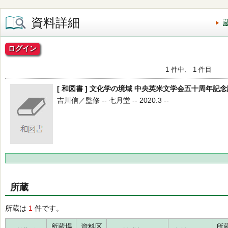
資料詳細
ログイン
1 件中、 1 件目
[ 和図書 ] 文化学の境域 中央英米文学会五十周年記
吉川信／監修 -- 七月堂 -- 2020.3 --
所蔵
所蔵は
1
件です。
所蔵場
資料区
所