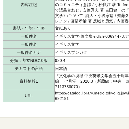
内容注記
のコミュニティ意識 / 小松良江 著 To feel m
で語呂合わせ / 安達秀夫 著 吉田健一の『
文学》について. 詩人・小説家篇 / 齋
レノン / 渡部孝治 著 反戦と勇気 / 内藤容
書誌・年譜・年表
文献あり
一般件名
イギリス文学-論文集-ndlsh-00694473,ア
一般件名
イギリス文学
一般件名カナ
イギリスブンガク
分類：都立NDC10版
930.4
テキストの言語
日本語
『文化学の境域 中央英米文学会五十周年記
資料情報1
編 七月堂 2020.3（所蔵館：中央 請求記
7113756070）
https://catalog.library.metro.tokyo.lg.jp
URL
692191