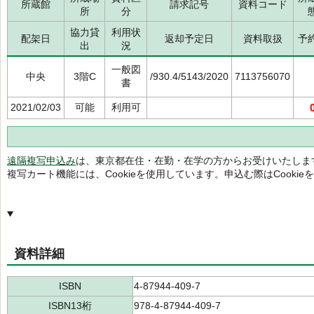
所蔵館
請求記号
資料コード
所
分
協力貸
利用状
配架日
返却予定日
資料取扱
予
出
況
一般図
中央
3階C
/930.4/5143/2020
7113756070
書
2021/02/03
可能
利用可
遠隔複写申込み
は、東京都在住・在勤・在学の方からお受けいたしま
複写カート機能には、Cookieを使用しています。申込む際はCooki
資料詳細
ISBN
4-87944-409-7
ISBN13桁
978-4-87944-409-7