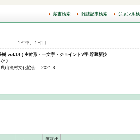
蔵書検索
雑誌記事検索
ジャンル検
1 件中、 1 件目
果樹 vol.14 ( 主幹形・一文字・ジョイントV字,貯蔵新技
か )
山漁村文化協会 -- 2021.8 --
所蔵状