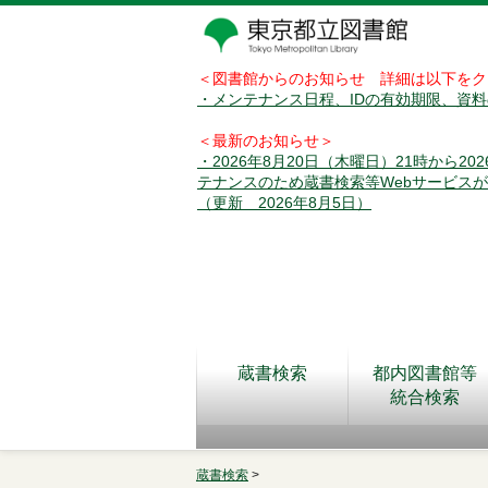
＜図書館からのお知らせ 詳細は以下をク
・メンテナンス日程、IDの有効期限、資
＜最新のお知らせ＞
・2026年8月20日（木曜日）21時から2
テナンスのため蔵書検索等Webサービス
（更新 2026年8月5日）
蔵書検索
都内図書館等
統合検索
蔵書検索
>