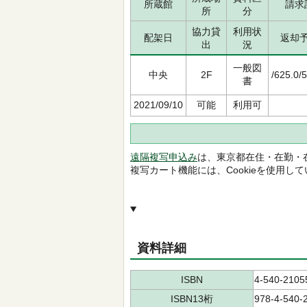
所蔵館
請求
所
分
協力貸
利用状
配架日
返却
出
況
一般図
中央
2F
/625.0/
書
2021/09/10
可能
利用可
遠隔複写申込み
は、東京都在住・在勤・
複写カート機能には、Cookieを使用し
資料詳細
ISBN
4-540-2105
ISBN13桁
978-4-540-