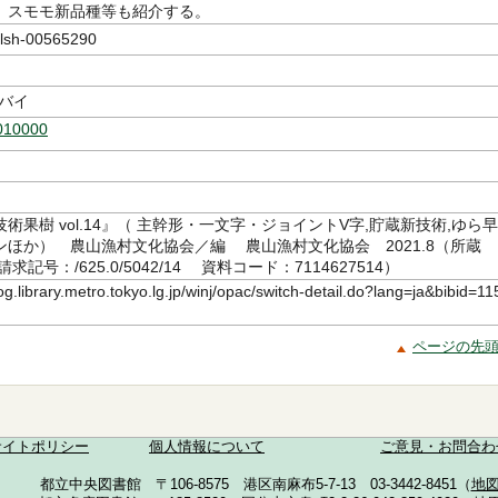
、スモモ新品種等も紹介する。
sh-00565290
イバイ
010000
術果樹 vol.14』（ 主幹形・一文字・ジョイントV字,貯蔵新技術,ゆら早
ンほか） 農山漁村文化協会／編 農山漁村文化協会 2021.8（所蔵
記号：/625.0/5042/14 資料コード：7114627514）
log.library.metro.tokyo.lg.jp/winj/opac/switch-detail.do?lang=ja&bibid=11
ページの先
サイトポリシー
個人情報について
ご意見・お問合わ
都立中央図書館 〒106-8575 港区南麻布5-7-13 03-3442-8451（
地