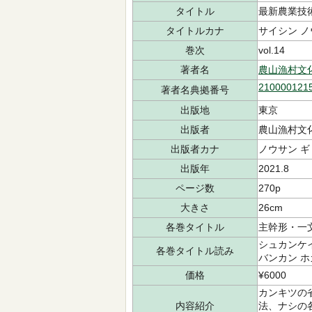
タイトル
最新農業技
タイトルカナ
サイシン ノ
巻次
vol.14
著者名
農山漁村文
210000121
著者名典拠番号
出版地
東京
出版者
農山漁村文
出版者カナ
ノウサン ギ
出版年
2021.8
ページ数
270p
大きさ
26cm
各巻タイトル
主幹形・一
シュカンケイ
各巻タイトル読み
バンカン ホ
価格
¥6000
カンキツの
内容紹介
法、ナシの