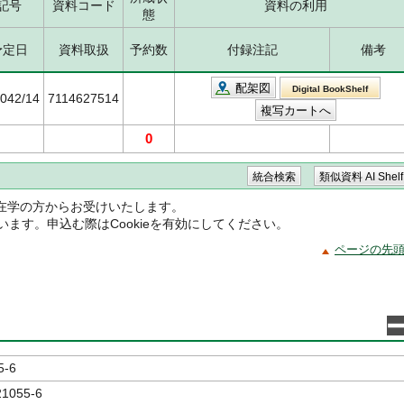
記号
資料コード
資料の利用
態
予定日
資料取扱
予約数
付録注記
備考
配架図
Digital BookShelf
5042/14
7114627514
0
在学の方からお受けいたします。
ています。申込む際はCookieを有効にしてください。
ページの先
5-6
21055-6