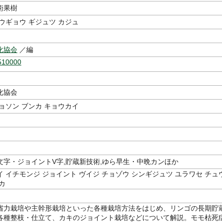
術果樹
ウギョウ ギジュツ カジュ
化協会
／編
510000
化協会
ョソン ブンカ キョウカイ
文字・ジョイントV字,貯蔵新技術,ゆら早生・中晩カンほか
 イチモンジ ジョイント ヴイジ チョゾウ シンギジュツ ユラワセ チュ
カ
省力栽培や主幹形栽培といった各種栽培方法をはじめ、リンゴの長期貯
各種整枝・仕立て、カキのジョイント栽培などについて解説。モモ枯死