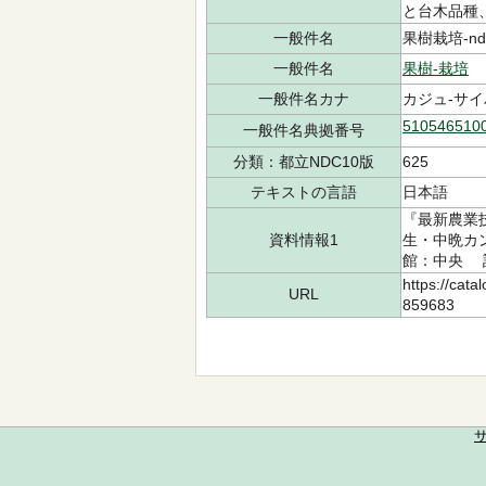
と台木品種
一般件名
果樹栽培-ndl
一般件名
果樹-栽培
一般件名カナ
カジュ-サ
510546510
一般件名典拠番号
分類：都立NDC10版
625
テキストの言語
日本語
『最新農業技
資料情報1
生・中晩カ
館：中央 請求
https://cata
URL
859683