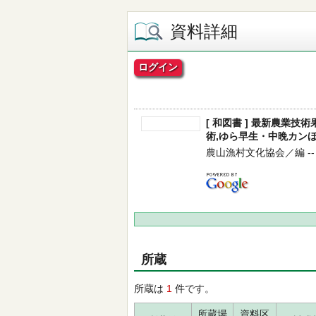
資料詳細
ログイン
[ 和図書 ] 最新農業技術
術,ゆら早生・中晩カンほ
農山漁村文化協会／編 -- 農
所蔵
所蔵は
1
件です。
所蔵場
資料区