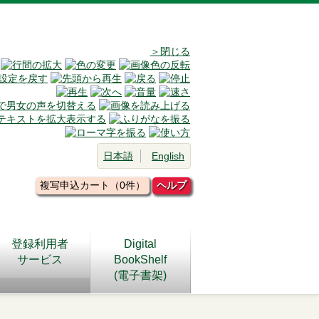
＞閉じる
日本語
English
複写申込カート（0件）
ヘルプ
登録利用者
Digital
サービス
BookShelf
(電子書架)