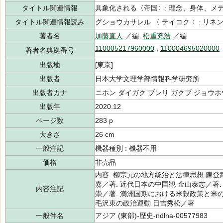
タイトル関連情報
具象化される〈帝国〉: 理念、身体、メ
タイトル関連情報読み
グショウカサレル 〈 テイコク 〉: リネン
著者名
加藤直人
／編,
松重充浩
／編
110005217960000
,
110004695020000
著者名典拠番号
出版地
[東京]
出版者
日本大学文理学部情報科学研究所
出版者カナ
ニホン ダイガク ブンリ ガクブ ジョウホ
出版年
2020.12
ページ数
283 p
大きさ
26 cm
一般注記
機器種別 : 機器不用
価格
非売品
内容: 柳宗元の地方統治と法律思想 陳登
嘉／著. 近代日本の中国観 金山泰志／著.
内容注記
崇／著. 満洲国期における米穀政策と米の
毛沢東の政治運動 日吉秀松／著
一般件名
アジア (東部)-歴史-ndlna-00577983