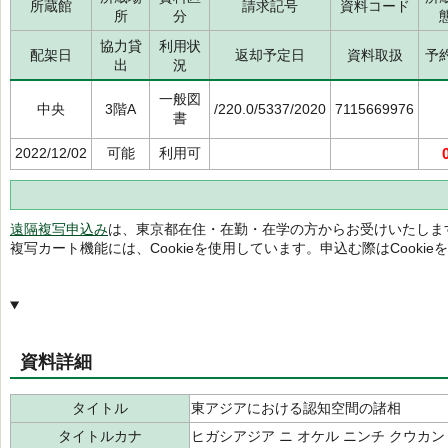
所蔵館
請求記号
資料コード
所
分
協力貸
利用状
配架日
返却予定日
資料取扱
予
出
況
一般図
中央
3階A
/220.0/5337/2020
7115669976
書
2022/12/02
可能
利用可
遠隔複写申込み
は、東京都在住・在勤・在学の方からお受けいたしま
複写カート機能には、Cookieを使用しています。申込む際はCooki
資料詳細
タイトル
東アジアにおける認知空間の諸相
タイトルカナ
ヒガシアジア ニ オケル ニンチ クウカン