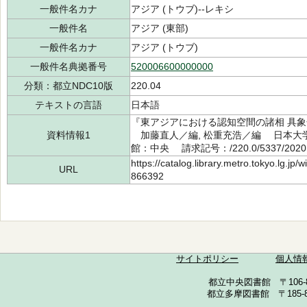
一般件名カナ
アジア (トウブ)--レキシ
一般件名
アジア (東部)
一般件名カナ
アジア (トウブ)
一般件名典拠番号
520006600000000
分類：都立NDC10版
220.04
テキストの言語
日本語
『東アジアにおける認知空間の諸相 具象
資料情報1
加藤直人／編, 松重充浩／編 日本大学文
館：中央 請求記号：/220.0/5337/202
https://catalog.library.metro.tokyo.lg.jp
URL
866392
サイトポリシー
個人情
都立中央図書館 〒106-857
都立多摩図書館 〒185-852