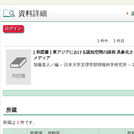
資料詳細
ログイン
1 件中、 1 件目
[ 和図書 ] 東アジアにおける認知空間の諸相 具象化
メディア
加藤直人／編 -- 日本大学文理学部情報科学研究所 -- 2020
所蔵
所蔵は
1
件です。
所蔵場
資料区
所