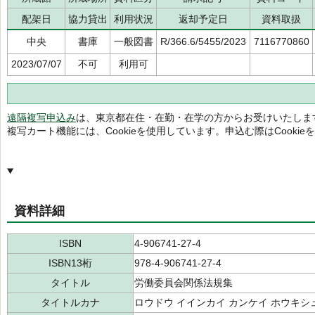
配架日
協力貸出
利用状況
返却予定日
資料取扱
中央
書庫
一般図書
R/366.6/5455/2023
7116770860
2023/07/07
不可
利用可
遠隔複写申込み
は、東京都在住・在勤・在学の方からお受けいたしま
複写カート機能には、Cookieを使用しています。申込む際はCooki
資料詳細
ISBN
4-906741-27-4
ISBN13桁
978-4-906741-27-4
タイトル
労働委員会関係法規集
タイトルカナ
ロウドウ イインカイ カンケイ ホウキシ