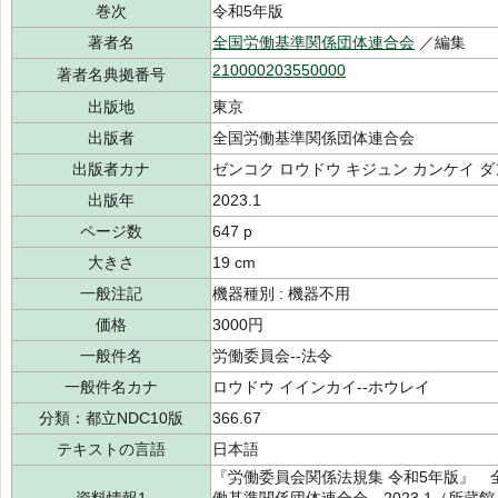
巻次
令和5年版
著者名
全国労働基準関係団体連合会
／編集
210000203550000
著者名典拠番号
出版地
東京
出版者
全国労働基準関係団体連合会
出版者カナ
ゼンコク ロウドウ キジュン カンケイ 
出版年
2023.1
ページ数
647 p
大きさ
19 cm
一般注記
機器種別 : 機器不用
価格
3000円
一般件名
労働委員会--法令
一般件名カナ
ロウドウ イインカイ--ホウレイ
分類：都立NDC10版
366.67
テキストの言語
日本語
『労働委員会関係法規集 令和5年版』