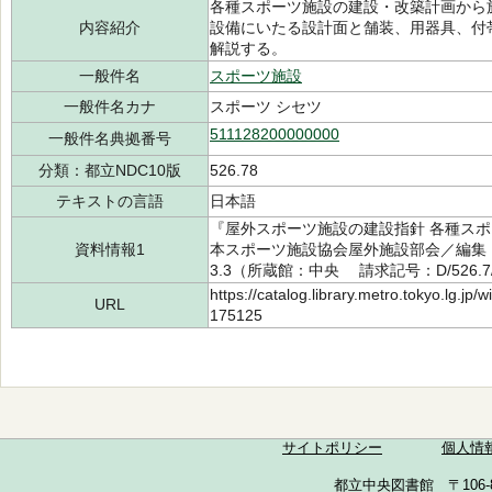
各種スポーツ施設の建設・改築計画から
内容紹介
設備にいたる設計面と舗装、用器具、付
解説する。
一般件名
スポーツ施設
一般件名カナ
スポーツ シセツ
511128200000000
一般件名典拠番号
分類：都立NDC10版
526.78
テキストの言語
日本語
『屋外スポーツ施設の建設指針 各種ス
資料情報1
本スポーツ施設協会屋外施設部会／編集
3.3（所蔵館：中央 請求記号：D/526.7/5
https://catalog.library.metro.tokyo.lg.jp
URL
175125
サイトポリシー
個人情
都立中央図書館 〒106-857