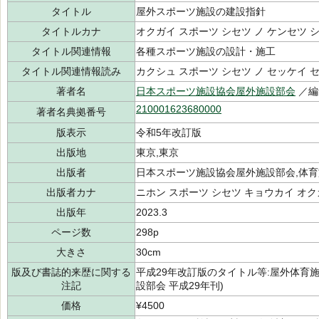
タイトル
屋外スポーツ施設の建設指針
タイトルカナ
オクガイ スポーツ シセツ ノ ケンセツ 
タイトル関連情報
各種スポーツ施設の設計・施工
タイトル関連情報読み
カクシュ スポーツ シセツ ノ セッケイ 
著者名
日本スポーツ施設協会屋外施設部会
／編
210001623680000
著者名典拠番号
版表示
令和5年改訂版
出版地
東京,東京
出版者
日本スポーツ施設協会屋外施設部会,体育
出版者カナ
ニホン スポーツ シセツ キョウカイ オク
出版年
2023.3
ページ数
298p
大きさ
30cm
版及び書誌的来歴に関する
平成29年改訂版のタイトル等:屋外体育
注記
設部会 平成29年刊)
価格
¥4500