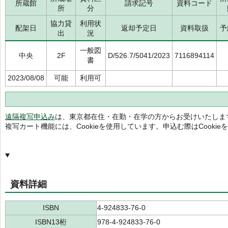
所蔵館
請求記号
資料コード
所
分
協力貸
利用状
配架日
返却予定日
資料取扱
予
出
況
一般図
中央
2F
D/526.7/5041/2023
7116894114
書
2023/08/08
可能
利用可
遠隔複写申込み
は、東京都在住・在勤・在学の方からお受けいたしま
複写カート機能には、Cookieを使用しています。申込む際はCooki
資料詳細
ISBN
4-924833-76-0
ISBN13桁
978-4-924833-76-0