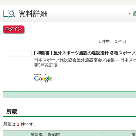
資料詳細
ログイン
1 件中、 1 件目
[ 和図書 ] 屋外スポーツ施設の建設指針 各種スポー
日本スポーツ施設協会屋外施設部会／編集 -- 日本スポーツ施
和5年改訂版
所蔵
所蔵は
1
件です。
所蔵場
資料区
所