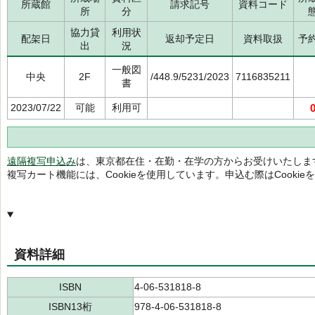
所蔵館
請求記号
資料コード
所
分
協力貸
利用状
配架日
返却予定日
資料取扱
予
出
況
一般図
中央
2F
/448.9/5231/2023
7116835211
書
2023/07/22
可能
利用可
遠隔複写申込み
は、東京都在住・在勤・在学の方からお受けいたしま
複写カート機能には、Cookieを使用しています。申込む際はCooki
資料詳細
ISBN
4-06-531818-8
ISBN13桁
978-4-06-531818-8