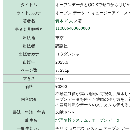
タイトル
オープンデータとQGISでゼロからはじ
タイトルカナ
オープン データ ト キュージーアイエス 
著者名
青木 和人
／著
110006403660000
著者名典拠番号
出版地
東京
出版者
講談社
出版者カナ
コウダンシャ
出版年
2023.6
ページ数
7, 231p
大きさ
24cm
価格
¥3200
不動産価値が高い地域の可視化、浸水し
内容紹介
ープンデータを使った地図の作り方を、
の基礎知識やデータの入手方法も伝える
書誌・年譜・年表
文献:p226
一般件名
地理情報システム
,
オープンデータ
一般件名カナ
チリ ジョウホウ システム,オープン デー