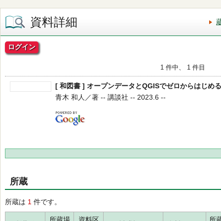
資料詳細
ログイン
1 件中、 1 件目
[ 和図書 ] オープンデータとQGISでゼロからはじめ
青木 和人／著 -- 講談社 -- 2023.6 --
所蔵
所蔵は
1
件です。
所蔵場
資料区
所