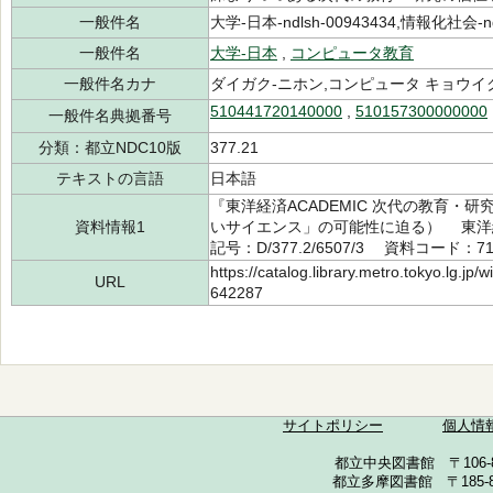
一般件名
大学-日本-ndlsh-00943434,情報化社会-ndl
一般件名
大学-日本
,
コンピュータ教育
一般件名カナ
ダイガク-ニホン,コンピュータ キョウイ
510441720140000
,
510157300000000
一般件名典拠番号
分類：都立NDC10版
377.21
テキストの言語
日本語
『東洋経済ACADEMIC 次代の教育・研究
資料情報1
いサイエンス」の可能性に迫る） 東洋経
記号：D/377.2/6507/3 資料コード：71
https://catalog.library.metro.tokyo.lg.jp
URL
642287
サイトポリシー
個人情
都立中央図書館 〒106-857
都立多摩図書館 〒185-852