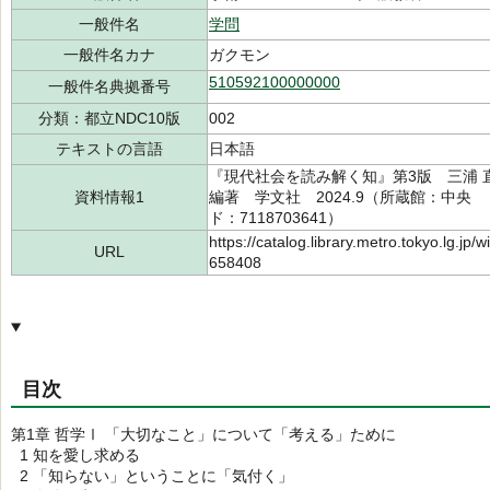
一般件名
学問
一般件名カナ
ガクモン
510592100000000
一般件名典拠番号
分類：都立NDC10版
002
テキストの言語
日本語
『現代社会を読み解く知』第3版 三浦 直子
資料情報1
編著 学文社 2024.9（所蔵館：中央 請求
ド：7118703641）
https://catalog.library.metro.tokyo.lg.jp
URL
658408
目次
第1章 哲学Ⅰ 「大切なこと」について「考える」ために
1 知を愛し求める
2 「知らない」ということに「気付く」