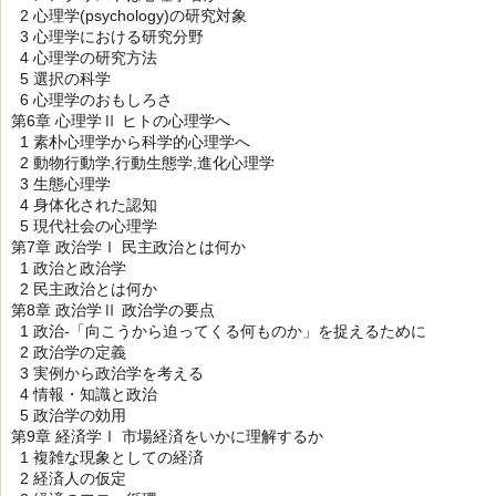
2 心理学(psychology)の研究対象
3 心理学における研究分野
4 心理学の研究方法
5 選択の科学
6 心理学のおもしろさ
第6章 心理学Ⅱ ヒトの心理学へ
1 素朴心理学から科学的心理学へ
2 動物行動学,行動生態学,進化心理学
3 生態心理学
4 身体化された認知
5 現代社会の心理学
第7章 政治学Ⅰ 民主政治とは何か
1 政治と政治学
2 民主政治とは何か
第8章 政治学Ⅱ 政治学の要点
1 政治-「向こうから迫ってくる何ものか」を捉えるために
2 政治学の定義
3 実例から政治学を考える
4 情報・知識と政治
5 政治学の効用
第9章 経済学Ⅰ 市場経済をいかに理解するか
1 複雑な現象としての経済
2 経済人の仮定