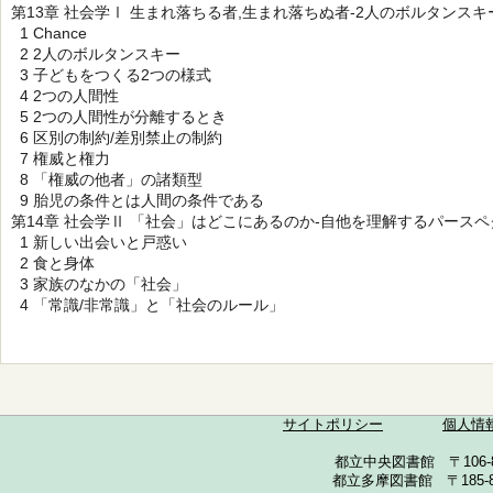
第13章 社会学Ⅰ 生まれ落ちる者,生まれ落ちぬ者-2人のボルタンスキ
1 Chance
2 2人のボルタンスキー
3 子どもをつくる2つの様式
4 2つの人間性
5 2つの人間性が分離するとき
6 区別の制約/差別禁止の制約
7 権威と権力
8 「権威の他者」の諸類型
9 胎児の条件とは人間の条件である
第14章 社会学Ⅱ 「社会」はどこにあるのか-自他を理解するパースペ
1 新しい出会いと戸惑い
2 食と身体
3 家族のなかの「社会」
4 「常識/非常識」と「社会のルール」
サイトポリシー
個人情
都立中央図書館 〒106-857
都立多摩図書館 〒185-852