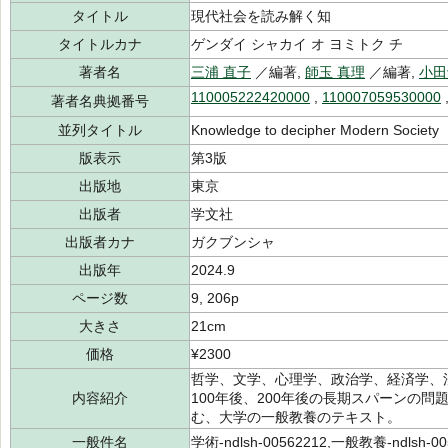
タイトル
現代社会を読み解く知
タイトルカナ
ゲンダイ シャカイ オ ヨミトク チ
著者名
三浦 直子
／編著,
師玉 真理
／編著,
小田
110005222420000
,
110007059530000
著者名典拠番号
並列タイトル
Knowledge to decipher Modern Society
版表示
第3版
出版地
東京
出版者
学文社
出版者カナ
ガクブンシャ
出版年
2024.9
ページ数
9, 206p
大きさ
21cm
価格
¥2300
哲学、文学、心理学、政治学、経済学、
内容紹介
100年後、200年後の長期スパーンの
む、大学の一般教養のテキスト。
一般件名
学術-ndlsh-00562212,一般教養-ndlsh-00