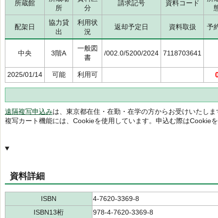
所蔵館
請求記号
資料コード
所
分
協力貸
利用状
配架日
返却予定日
資料取扱
予
出
況
一般図
中央
3階A
/002.0/5200/2024
7118703641
書
2025/01/14
可能
利用可
遠隔複写申込み
は、東京都在住・在勤・在学の方からお受けいたしま
複写カート機能には、Cookieを使用しています。申込む際はCooki
資料詳細
ISBN
4-7620-3369-8
ISBN13桁
978-4-7620-3369-8