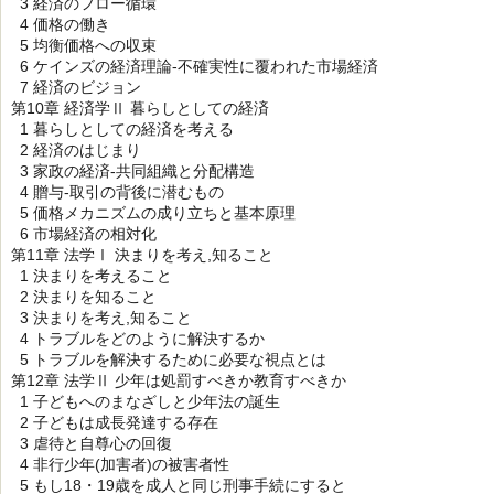
3 経済のフロー循環
4 価格の働き
5 均衡価格への収束
6 ケインズの経済理論-不確実性に覆われた市場経済
7 経済のビジョン
第10章 経済学Ⅱ 暮らしとしての経済
1 暮らしとしての経済を考える
2 経済のはじまり
3 家政の経済-共同組織と分配構造
4 贈与-取引の背後に潜むもの
5 価格メカニズムの成り立ちと基本原理
6 市場経済の相対化
第11章 法学Ⅰ 決まりを考え,知ること
1 決まりを考えること
2 決まりを知ること
3 決まりを考え,知ること
4 トラブルをどのように解決するか
5 トラブルを解決するために必要な視点とは
第12章 法学Ⅱ 少年は処罰すべきか教育すべきか
1 子どもへのまなざしと少年法の誕生
2 子どもは成長発達する存在
3 虐待と自尊心の回復
4 非行少年(加害者)の被害者性
5 もし18・19歳を成人と同じ刑事手続にすると