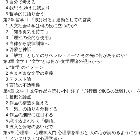
3 自分で考える
4 我思う,ゆえに我あり
5 哲学的に語り合う
第2章 哲学Ⅱ 「抜け出る」運動としての啓蒙
1 人文社会科学は何の役に立つのか?
2 「知る勇気を持て!」
3 「理性の公的な使用」
4 自律から規律訓練へ
5 啓蒙と神話
6 「解放」としてのリベラル・アーツ-その先に何があるのか?
第3章 文学Ⅰ “文学”とは何か-文学理論の視点から-
1 “文学”のイメージ
2 さまざまな文学の定義
3 テクスト論
4 言語の不透明性
第4章 文学Ⅱ 文学作品を読む-小川洋子「飛行機で眠るのは難しい」を
1 梗概と論点
2 作品の構造を捉える
3 「男」の語りを分析する
4 作品の細部に注目する
5 織り込まれゆく「物語」
6 没入と俯瞰のあいだで
第5章 心理学Ⅰ 心理学入門-心理学を学ぶと,人の心が読めるようになる
1 メンタリストは心理学者か