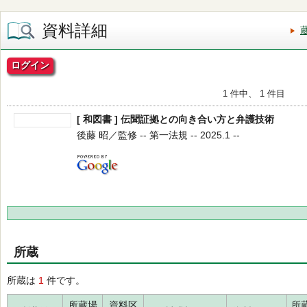
資料詳細
ログイン
1 件中、 1 件目
[ 和図書 ] 伝聞証拠との向き合い方と弁護技術
後藤 昭／監修 -- 第一法規 -- 2025.1 --
所蔵
所蔵は
1
件です。
所蔵場
資料区
所