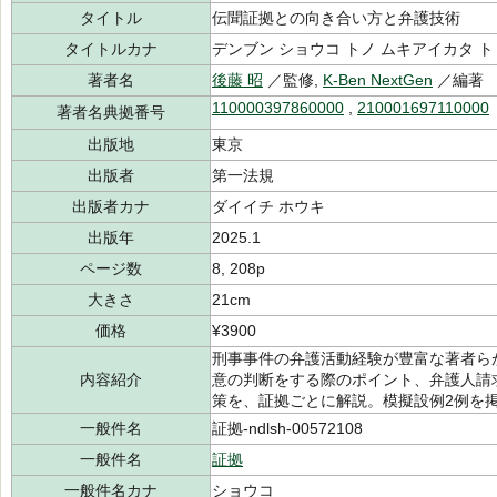
タイトル
伝聞証拠との向き合い方と弁護技術
タイトルカナ
デンブン ショウコ トノ ムキアイカタ ト
著者名
後藤 昭
／監修,
K-Ben NextGen
／編著
110000397860000
,
210001697110000
著者名典拠番号
出版地
東京
出版者
第一法規
出版者カナ
ダイイチ ホウキ
出版年
2025.1
ページ数
8, 208p
大きさ
21cm
価格
¥3900
刑事事件の弁護活動経験が豊富な著者ら
内容紹介
意の判断をする際のポイント、弁護人請
策を、証拠ごとに解説。模擬設例2例を
一般件名
証拠-ndlsh-00572108
一般件名
証拠
一般件名カナ
ショウコ