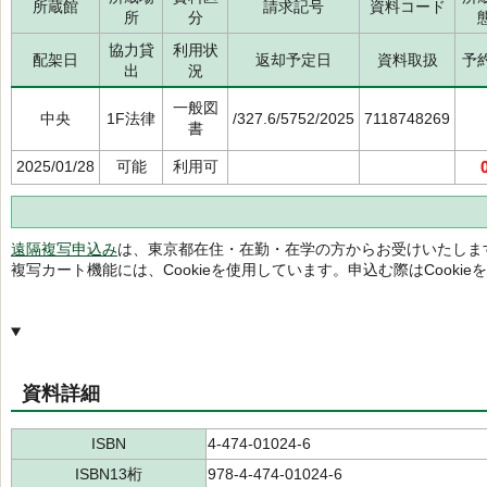
所蔵館
請求記号
資料コード
所
分
協力貸
利用状
配架日
返却予定日
資料取扱
予
出
況
一般図
中央
1F法律
/327.6/5752/2025
7118748269
書
2025/01/28
可能
利用可
遠隔複写申込み
は、東京都在住・在勤・在学の方からお受けいたしま
複写カート機能には、Cookieを使用しています。申込む際はCooki
資料詳細
ISBN
4-474-01024-6
ISBN13桁
978-4-474-01024-6